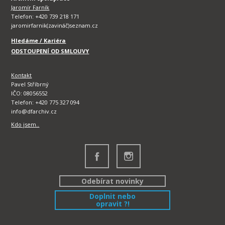
Jaromír Farník
Telefon: +420 739 218 171
jaromirfarnik(zavináč)seznam.cz
Hledáme / Kariéra
ODSTOUPENÍ OD SMLOUVY
Kontakt
Pavel Stříbrný
IČO: 08056552
Telefon: +420 775 327 094
info@dfarchiv.cz
Kdo jsem..
Odebírat novinky
Doplnit nebo
opravit ?!