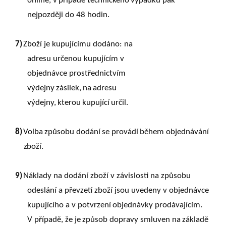
online,
v
případě
technického
výpadku
pak
nejpozději do 48 hodin.
7)
Zboží je kupujícímu dodáno: na
adresu určenou kupujícím v
objednávce prostřednictvím
výdejny
zásilek,
na
adresu
výdejny,
kterou
kupující
určil.
8)
Volba
způsobu
dodání
se
provádí
během
objednávání
zboží.
9)
Náklady na dodání zboží v závislosti na způsobu
odeslání a převzetí zboží jsou uvedeny v objednávce
kupujícího
a
v
potvrzení
objednávky
prodávajícím.
V
případě,
že
je
způsob
dopravy smluven
na
základě