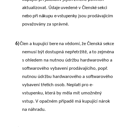
aktualizovat.
Údaje
uvedené
v
Členské
sekci
nebo při nákupu e-vstupenky
jsou prodávajícím
považovány za správné.
6)
Člen a kupující
bere
na
vědomí,
že
Členská
sekce
nemusí
být
dostupná
nepřetržitě,
a
to
zejména
s ohledem na nutnou údržbu hardwarového a
softwarového vybavení prodávajícího, popř.
nutnou údržbu hardwarového a softwarového
vybavení třetích osob. Neplatí pro e-
vstupenku, která by měla mít umožněný
vstup. V opačném případě má kupující nárok
na náhradu.