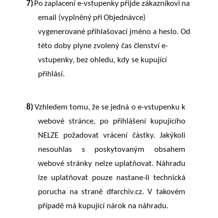
7)
Po
zaplacení
e-vstupenky
přijde
zákazníkovi
na
email
(vyplněný
při
Objednávce)
vygenerované přihlašovací jméno a heslo. Od
této doby plyne zvolený čas členství e-
vstupenky, bez ohledu, kdy se kupující
přihlásí.
8)
Vzhledem
tomu,
že
se
jedná
o
e-vstupenku
k
webové
stránce,
po
přihlášení
kupujícího
NELZE
požadovat
vrácení
částky.
Jakýkoli
nesouhlas
s
poskytovaným
obsahem
webové stránky nelze uplatňovat. Náhradu
lze uplatňovat pouze nastane-li technická
porucha na straně dfarchiv.cz. V takovém
případě má kupující nárok na náhradu.