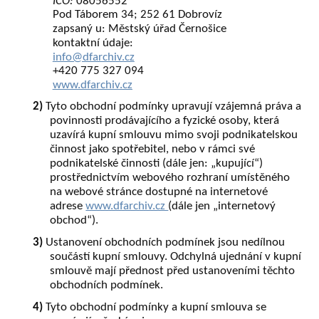
IČO:
08056552
Pod Táborem 34; 252 61 Dobrovíz
zapsaný u: Městský úřad Černošice
kontaktní údaje:
info@dfarchiv.cz
+420 775 327 094
www.dfarchiv.cz
2)
Tyto obchodní podmínky upravují vzájemná práva a
povinnosti prodávajícího a fyzické osoby, která
uzavírá kupní smlouvu mimo svoji podnikatelskou
činnost jako spotřebitel, nebo v rámci své
podnikatelské činnosti (dále jen: „kupující“)
prostřednictvím webového rozhraní umístěného
na webové stránce dostupné na internetové
adrese
www.dfarchiv.cz
(dále jen „internetový
obchod“).
3)
Ustanovení obchodních podmínek jsou nedílnou
součástí kupní smlouvy. Odchylná ujednání v kupní
smlouvě mají přednost před ustanoveními těchto
obchodních podmínek.
4)
Tyto obchodní podmínky a kupní smlouva se