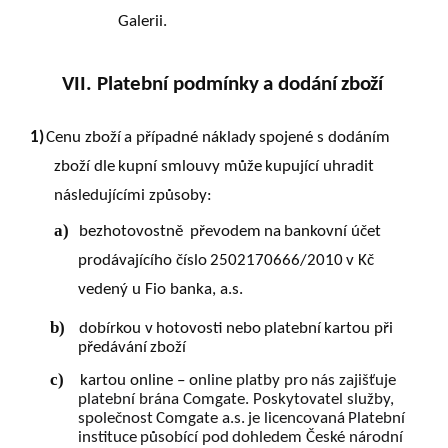
Galerii.
VII. Platební
podmínky
a
dodání
zboží
1)
Cenu
zboží
a
případné
náklady
spojené
s
dodáním
zboží
dle
kupní
smlouvy
může
kupující
uhradit
následujícími způsoby:
a)
bezhotovostně
převodem
na
bankovní
účet
prodávajícího
číslo
2502170666/2010
v
Kč
vedený u Fio banka, a.s.
b)
dobírkou
v
hotovosti
nebo
platební
kartou
při
předávání
zboží
c)
kartou
online
–
o
nline
platby
pro
nás
zajišťuje
platební
brána
Comgate.
Poskytovatel služby,
společnost
Comgate
a.s.
je
licencovaná
Platební
instituce
působící
pod
dohledem České národní