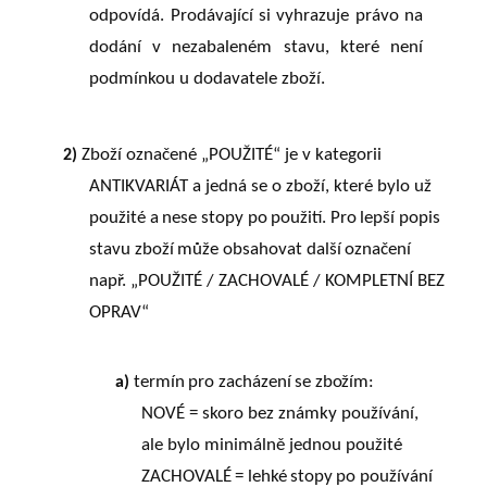
odpovídá. Prodávající
si
vyhrazuje
právo
na
dodání
v
nezabaleném
stavu,
které
není
podmínkou
u dodavatele zboží.
Zboží označené „POUŽITÉ“ je v kategorii
2)
ANTIKVARIÁT a jedná se o zboží, které bylo už
použité
a
nese
stopy
po
použití.
Pro
lepší
popis
stavu
zboží
může
obsahovat
další
označení
např. „POUŽITÉ / ZACHOVALÉ / KOMPLETNÍ BEZ
OPRAV“
termín
pro
zacházení
se
zbožím:
a)
NOVÉ = skoro bez známky používání,
ale bylo minimálně jednou použité
ZACHOVALÉ
=
lehké
stopy
po
používání