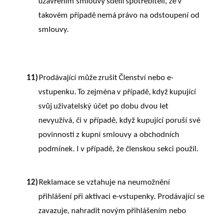
uzavřením
smlouvy
sdělil
spotřebiteli,
že
v
takovém
případě
nemá
právo
na odstoupení od
smlouvy.
11)
Prodávající
může
zrušit
Členství nebo e-
vstupenku.
To
zejména
v
případě,
když
kupující
svůj
uživatelský účet po dobu dvou let
nevyužívá, či v případě, když kupující poruší své
povinnosti z kupní smlouvy
a
obchodních
podmínek.
I
v případě, že členskou sekci použil.
12)
Reklamace se vztahuje na neumožnění
přihlášení při aktivaci e-vstupenky. Prodávající se
zavazuje,
nahradit
novým
přihlášením
nebo