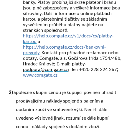
banky. Platby probíhající skrze platební bránu
jsou plně zabezpečeny a veškeré
informace
jsou
šifrovány.
Další
informace
o
online
platbách
kartou
a
platebními tlačítky se základním
vysvětlením průběhu platby najdete na
stránkách společnosti:
https://help.comgate.cz/v1/docs/cs/platby-
kartou
a
https://help.comgate.cz/docs/bankovni-
prevody
.
Kontakt
pro
případné
reklamace
nebo
dotazy: Comgate, a.s. Gočárova třída 1754/48b,
Hradec Králové; E-mail:
platby-
podpora@comgate.cz
;
Tel: +420 228 224 267
;
www.comgate.cz
2)
Společně
s
kupní
cenou
je
kupující
povinen
uhradit
prodávajícímu
náklady
spojené
s
balením
a
dodáním zboží ve smluvené výši. Není-li dále
uvedeno výslovně jinak, rozumí se dále kupní
cenou i náklady spojené s dodáním zboží.