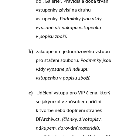
do „Galerie“. Pravidla a doba trvání
vstupenky závisí na druhu
vstupenky.
Podmínky jsou vždy
vypsané při nákupu vstupenku
v popisu zboží.
b)
zakoupením jednorázového vstupu
pro stažení souboru.
Podmínky jsou
vždy vypsané při nákupu
vstupenku v popisu zboží.
c)
Udělení vstupu pro VIP člena, který
se jakýmkoliv způsobem přičinil
k tvorbě nebo doplnění stránek
DFArchiv.cz.
(články, životopisy,
nákupem, darování materiálů,