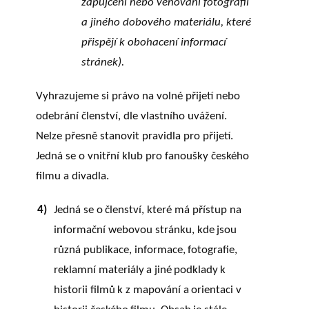
zapůjčení nebo věnování fotografií
a jiného dobového materiálu, které
přispějí k obohacení informací
stránek).
Vyhrazujeme si právo na volné přijetí nebo
odebrání členství, dle vlastního uvážení.
Nelze přesně stanovit pravidla pro přijetí.
Jedná se o vnitřní klub pro fanoušky českého
filmu a divadla.
4)
Jedná se o
členství,
které
má
přístup
na
informační
webovou
stránku,
kde
jsou
různá publikace,
informace,
fotografie,
reklamní
materiály
a
jiné
podklady
k
historii
filmů
k z mapování
a
orientaci
v