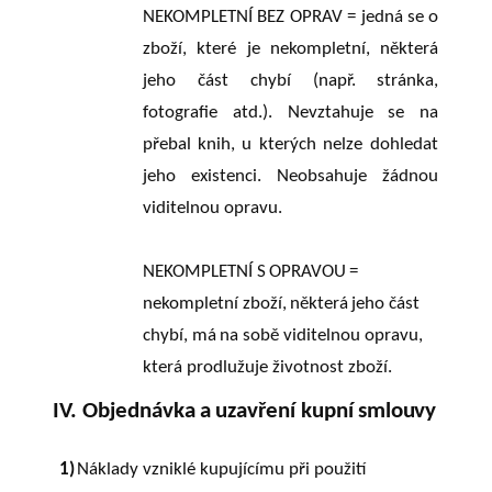
NEKOMPLETNÍ
BEZ
OPRAV
=
jedná
se
o
zboží,
které
je
nekompletní,
některá
jeho část
chybí
(např.
stránka,
fotografie
atd.).
Nevztahuje
se
na
přebal
knih,
u
kterých nelze dohledat
jeho existenci. Neobsahuje žádnou
viditelnou opravu.
NEKOMPLETNÍ
S
OPRAVOU
=
nekompletní
zboží,
některá
jeho
část
chybí,
má
na sobě viditelnou opravu,
která prodlužuje životnost zboží.
IV. Objednávka
a
uzavření
kupní
smlouvy
1)
Náklady vzniklé kupujícímu při použití