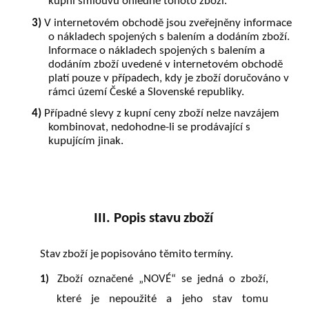
kupní smlouvu ohledně tohoto zboží.
3)
V internetovém obchodě jsou zveřejněny informace
o nákladech spojených s balením a dodáním zboží.
Informace o nákladech spojených s balením a
dodáním zboží uvedené v internetovém obchodě
platí pouze v případech, kdy je zboží doručováno v
rámci území České a Slovenské republiky.
4)
Případné slevy z kupní ceny zboží nelze navzájem
kombinovat, nedohodne-li se prodávající s
kupujícím jinak.
III. Popis
stavu
zboží
Stav
zboží
je
popisováno
těmito
termíny.
Zboží
označené
„NOVÉ“
se
jedná
o
zboží,
1)
které
je
nepoužité
a
jeho
stav
tomu