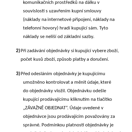
komunikačních prostředků na dálku v
souvislosti s uzavřením
kupní
smlouvy
(náklady
na
internetové
připojení,
náklady
na
telefonní
hovory) hradí kupující sám. Tyto
náklady se neliší od základní sazby.
2)
Při
zadávání
objednávky
si
kupující
vybere
zboží,
počet
kusů
zboží,
způsob
platby
a
doručení.
3)
Před
odesláním
objednávky
je
kupujícímu
umožněno
kontrolovat
a
měnit
údaje,
které
do objednávky vložil. Objednávku odešle
kupující prodávajícímu kliknutím na tlačítko
„ZÁVAŽNĚ OBJEDNAT“. Údaje uvedené v
objednávce jsou prodávajícím považovány za
správné. Podmínkou platnosti objednávky je