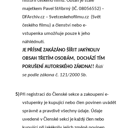
historii
českého
filmu.
Obsah
je
stále
majetkem
Pavel
Stříbrný
(IČ.
08056552)
–
DFArchiv.cz – Svetceskehofilmu.cz
(Svět
českého filmu) a členství nebo e-
vstupenka umožňuje pouze k jeho
náhlédnutí.
JE PŘÍSNĚ ZAKÁZÁNO ŠÍŘIT JAKÝKOLIV
OBSAH TŘETÍM OSOBÁM,
DOCHÁZÍ TÍM
PORUŠENÍ AUTORSKÉHO ZÁKONA!!
Řídí
se podle zákona č. 121/2000 Sb.
5)
Při registraci do Členské sekce a zakoupení e-
vstupenky je kupující nebo člen povinen uvádět
správně a pravdivě
všechny
údaje.
Údaje
uvedené
v
Členské
sekci
je
každý člen nebo
kupující
při
jakékoliv
jejich
změně povinen