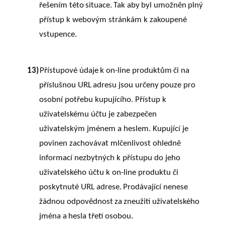
řešením
této
situace.
Tak
aby
byl
umožněn
plný
přístup k webovým stránkám k zakoupené
vstupence.
13)
Přístupové údaje
k
on-line
produktům
či
na
příslušnou
URL
adresu
jsou
určeny
pouze
pro
osobní potřebu kupujícího. Přístup k
uživatelskému účtu je zabezpečen
uživatelským jménem a heslem. Kupující je
povinen zachovávat mlčenlivost ohledně
informací nezbytných
k
přístupu
do
jeho
uživatelského
účtu
k
on-line
produktu
či
poskytnuté
URL adrese.
Prodávající
nenese
žádnou
odpovědnost
za
zneužití
uživatelského
jména
a
hesla třetí osobou.