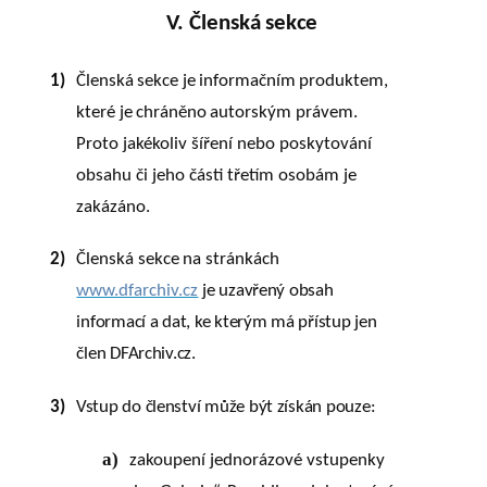
V. Členská
sekce
1)
Členská
sekce
je
informačním
produktem,
které
je
chráněno
autorským
právem.
Proto
jakékoliv šíření nebo poskytování
obsahu či jeho části třetím osobám je
zakázáno.
2)
Členská
sekce
na
stránkách
www.dfarchiv.cz
je uzavřený obsah
informací a dat, ke kterým má přístup jen
člen DFArchiv.cz.
3)
Vstup do členství může být získán pouze:
a)
zakoupení jednorázové vstupenky