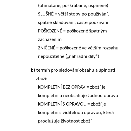
(ohmatané,
poškrábané,
ušpiněné)
SLUŠNÉ = větší stopy po používání,
špatné skladování, časté používání
POŠKOZENÉ = poškozené špatným
zacházením
ZNIČENÉ
=
poškozené
ve
větším
rozsahu,
nepoužitelné
(„náhradní díly“
)
termín
pro
sledování
obsahu
a
úplnosti
b)
zboží:
KOMPLETNÍ BEZ OPRAV = zboží je
kompletní a neobsahuje žádnou opravu
KOMPLETNÍ
S
OPRAVOU
=
zboží
je
kompletní
s
viditelnou
opravou,
která
prodlužuje životnost zboží