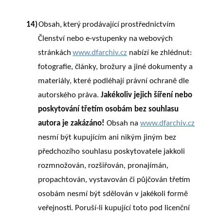
14)
Obsah,
který
prodávající
prostřednictvím
Členství nebo e-vstupenky na
webových
stránkách
www.dfarchiv.cz
nabízí ke zhlédnut:
fotografie, články, brožury a jiné dokumenty a
materiály, které podléhají právní ochraně dle
autorského práva.
Jakékoliv jejich šíření nebo
poskytování třetím osobám bez souhlasu
autora je zakázáno!
Obsah na
www.dfarchiv.cz
nesmí být kupujícím ani nikým jiným bez
předchozího souhlasu poskytovatele jakkoli
rozmnožován, rozšiřován, pronajímán,
propachtován, vystavován či půjčován třetím
osobám nesmí být sdělován v jakékoli formě
veřejnosti. Poruší-li kupující toto pod licenční