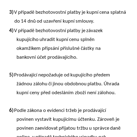
3)
V
případě
bezhotovostní
platby
je
kupní
cena
splatná
do
14
dnů
od
uzavření
kupní
smlouvy.
4)
V
případě
bezhotovostní
platby
je
závazek
kupujícího
uhradit
kupní
cenu
splněn
okamžikem připsání příslušné částky na
bankovní účet prodávajícího.
5)
Prodávající
nepožaduje
od
kupujícího
předem
žádnou
zálohu
či
jinou
obdobnou
platbu.
Úhrada
kupní ceny před odesláním zboží není zálohou.
6)
Podle zákona o evidenci tržeb je prodávající
povinen vystavit kupujícímu účtenku. Zároveň je
povinen
zaevidovat
přijatou
tržbu
u
správce
daně