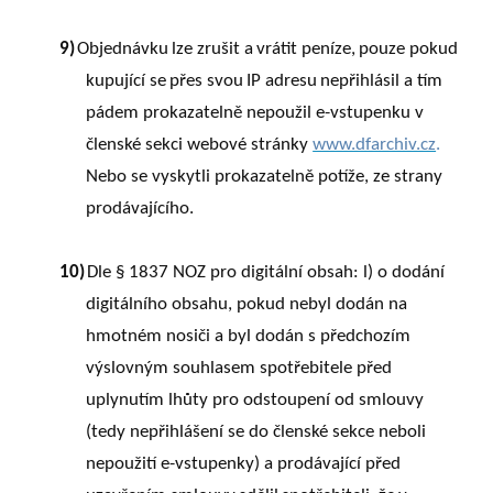
9)
Objednávku
lze
zrušit
a
vrátit
peníze,
pouze
pokud
kupující
se
přes
svou
IP
adresu
nepřihlásil a tím
pádem prokazatelně nepoužil e-vstupenku v
členské sekci webové stránky
www.dfarchiv.cz
.
Nebo se vyskytli prokazatelně potíže, ze strany
prodávajícího.
10)
Dle § 1837 NOZ pro digitální obsah: l) o dodání
digitálního obsahu, pokud nebyl dodán na
hmotném nosiči a byl dodán s předchozím
výslovným souhlasem spotřebitele před
uplynutím lhůty pro odstoupení od smlouvy
(tedy nepřihlášení se do členské sekce neboli
nepoužití e-vstupenky) a prodávající
před