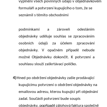
vyplnění všech povinných údajů v objednávkovém
formuláři
a
potvrzení
kupujícího
o
tom,
že
se
seznámil
s
těmito
obchodními
podmínkami
a
zároveň
odesláním
objednávky
uděluje
souhlas
se
zpracováním
osobních údajů
za
účelem
zpracování
objednávky.
V
opačném
případě
nebude
možné
Objednávku dokončit. K potvrzení a
souhlasu slouží zaškrtávací políčko.
4)
Hned
po
obdržení
objednávky
zašle
prodávající
kupujícímu
potvrzení
o
obdržení
objednávky na
emailovou adresu, kterou kupující při objednání
zadal. Součástí potvrzení bude soupis
objednávky,
popřípadě
zálohová
faktura
společně