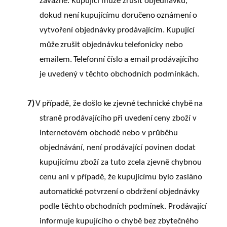
závazné. Kupující může zrušit objednávku,
dokud
není
kupujícímu
doručeno
oznámení
o
vytvoření
objednávky
prodávajícím.
Kupující
může
zrušit
objednávku
telefonicky
nebo
emailem.
Telefonní
číslo
a
email
prodávajícího
je uvedený v těchto obchodních podmínkách.
7)
V
případě,
že
došlo
ke
zjevné
technické
chybě
na
straně
prodávajícího
při
uvedení
ceny
zboží v
internetovém obchodě nebo v průběhu
objednávání, není prodávající povinen dodat
kupujícímu zboží za tuto zcela zjevně chybnou
cenu ani v případě, že kupujícímu bylo zasláno
automatické
potvrzení
o
obdržení
objednávky
podle
těchto
obchodních
podmínek. Prodávající
informuje kupujícího o chybě bez zbytečného