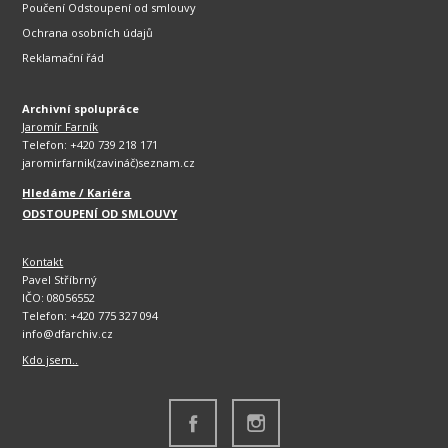
Poučení Odstoupení od smlouvy
Ochrana osobních údajů
Reklamační řád
Archivní spolupráce
Jaromír Farník
Telefon: +420 739 218 171
jaromirfarnik(zavináč)seznam.cz
Hledáme / Kariéra
ODSTOUPENÍ OD SMLOUVY
Kontakt
Pavel Stříbrný
IČO: 08056552
Telefon: +420 775 327 094
info@dfarchiv.cz
Kdo jsem..