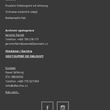
Poučení Odstoupení od smlouvy
Ochrana osobních údajů
Reklamační řád
Archivní spolupráce
Jaromír Farník
Telefon: +420 739 218 171
jaromirfarnik(zavináč)seznam.cz
Hledáme / Kariéra
ODSTOUPENÍ OD SMLOUVY
Kontakt
Pavel Stříbrný
IČO: 08056552
Telefon: +420 775 327 094
info@dfarchiv.cz
Kdo jsem..