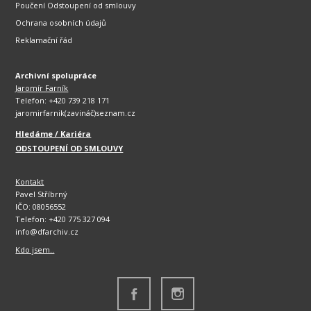
Poučení Odstoupení od smlouvy
Ochrana osobních údajů
Reklamační řád
Archivní spolupráce
Jaromír Farník
Telefon: +420 739 218 171
jaromirfarnik(zavináč)seznam.cz
Hledáme / Kariéra
ODSTOUPENÍ OD SMLOUVY
Kontakt
Pavel Stříbrný
IČO: 08056552
Telefon: +420 775 327 094
info@dfarchiv.cz
Kdo jsem..