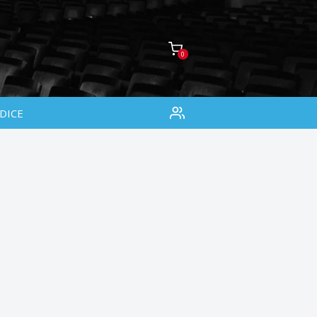
0
DICE