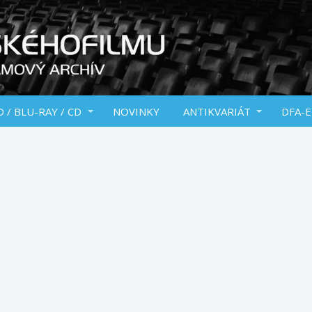
 / BLU-RAY / CD
NOVINKY
ANTIKVARIÁT
DFA-E