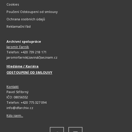
Cookies
Poučení Odstoupení od smlouvy
Ochrana osobních údajů
Reklamační řád
Archivní spolupráce
Jaromír Farník
Telefon: +420 739 218 171
jaromirfarnik(zavináč)seznam.cz
Hledáme / Kariéra
ODSTOUPENÍ OD SMLOUVY
Kontakt
Pavel Stříbrný
IČO: 08056552
Telefon: +420 775 327 094
info@dfarchiv.cz
Kdo jsem..