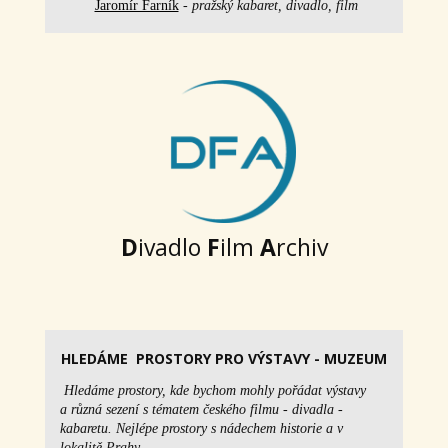
Jaromír Farník
- pražský kabaret, divadlo, film
D
ivadlo
F
ilm
A
rchiv
HLEDÁME PROSTORY PRO VÝSTAVY - MUZEUM
Hledáme prostory, kde bychom mohly pořádat výstavy
a různá sezení s tématem českého filmu - divadla -
kabaretu. Nejlépe prostory s nádechem historie a v
lokalitě Prahy.