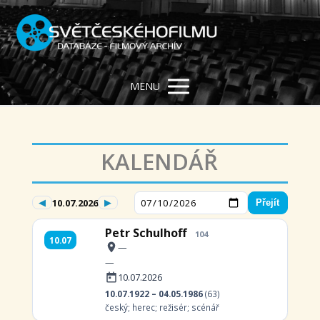
MENU
KALENDÁŘ
◀
▶
10.07.2026
Přejít
Petr Schulhoff
104
10.07
—
—
10.07.2026
10.07.1922 – 04.05.1986
(63)
český; herec; režisér; scénář