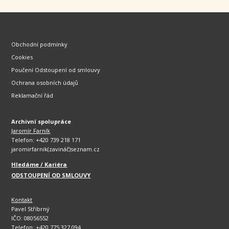
Obchodní podmínky
Cookies
Poučení Odstoupení od smlouvy
Ochrana osobních údajů
Reklamační řád
Archivní spolupráce
Jaromír Farník
Telefon: +420 739 218 171
jaromirfarnik(zavináč)seznam.cz
Hledáme / Kariéra
ODSTOUPENÍ OD SMLOUVY
Kontakt
Pavel Stříbrný
IČO: 08056552
Telefon: +420 775 327 094