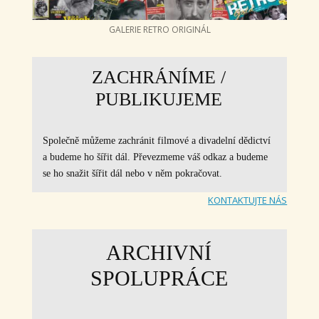
GALERIE RETRO ORIGINÁL
ZACHRÁNÍME /
PUBLIKUJEME
Společně můžeme zachránit filmové a divadelní dědictví
a budeme ho šířit dál. Převezmeme váš odkaz a budeme
se ho snažit šířit dál nebo v něm pokračovat.
KONTAKTUJTE NÁS
ARCHIVNÍ
SPOLUPRÁCE