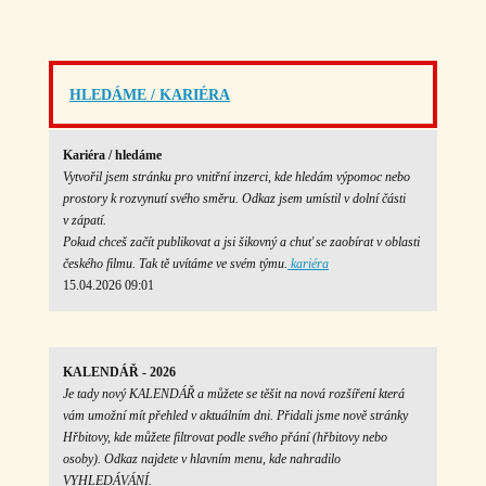
HLEDÁME / KARIÉRA
Kariéra / hledáme
Vytvořil jsem stránku pro vnitřní inzerci, kde hledám výpomoc nebo
prostory k rozvynutí svého směru. Odkaz jsem umístil v dolní části
v zápatí.
Pokud chceš začít publikovat a jsi šikovný a chuť se zaobírat v oblasti
českého filmu. Tak tě uvítáme ve svém týmu.
kariéra
15.04.2026 09:01
KALENDÁŘ - 2026
Je tady nový KALENDÁŘ a můžete se těšit na nová rozšíření která
vám umožní mít přehled v aktuálním dni. Přidali jsme nově stránky
Hřbitovy, kde můžete filtrovat podle svého přání (hřbitovy nebo
osoby). Odkaz najdete v hlavním menu, kde nahradilo
VYHLEDÁVÁNÍ.