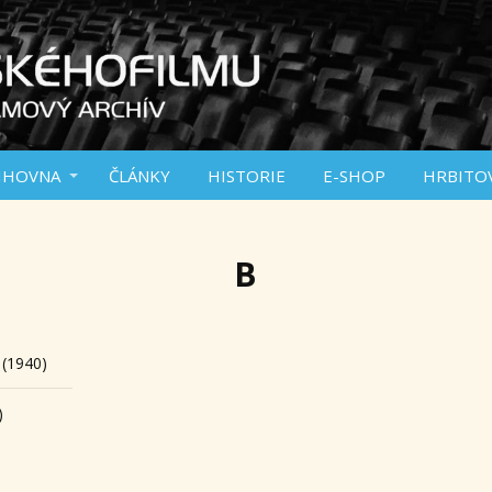
IHOVNA
ČLÁNKY
HISTORIE
E-SHOP
HRBITO
B
 (1940)
)