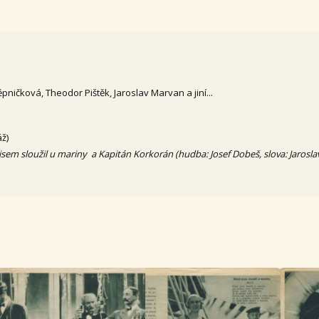
Štěpničková, Theodor Pištěk, Jaroslav Marvan a jiní...
áž)
jsem sloužil u mariny a Kapitán Korkorán (hudba: Josef Dobeš, slova: Jarosla