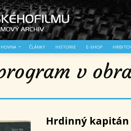
IHOVNA
ČLÁNKY
HISTORIE
E-SHOP
HRBITO
program v obr
Hrdinný kapitán