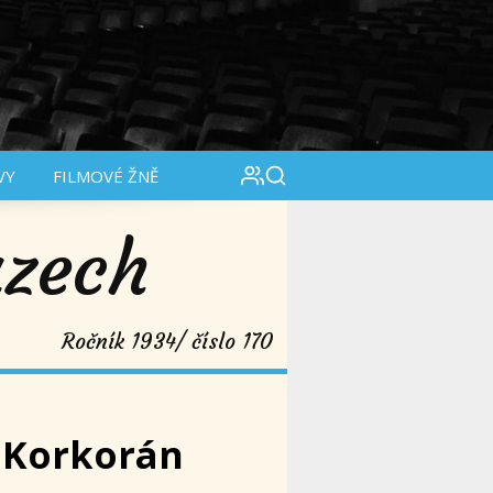
VY
FILMOVÉ ŽNĚ
azech
Ročník 1934/ číslo 170
 Korkorán