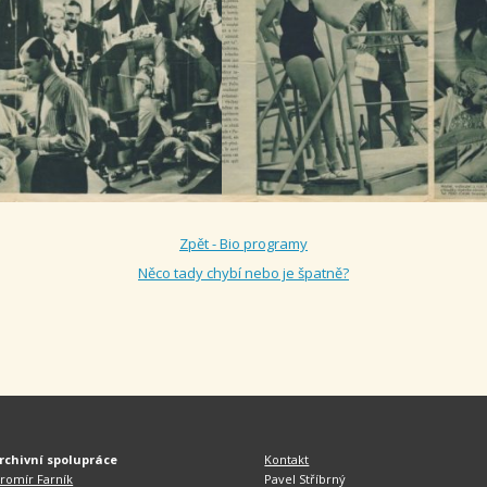
Zpět - Bio programy
Něco tady chybí nebo je špatně?
rchivní spolupráce
Kontakt
aromír Farník
Pavel Stříbrný