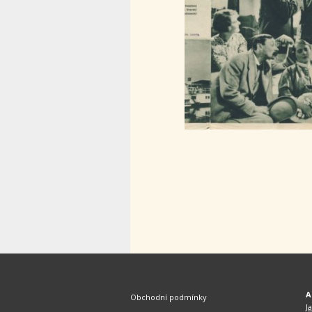
A
Obchodní podmínky
J