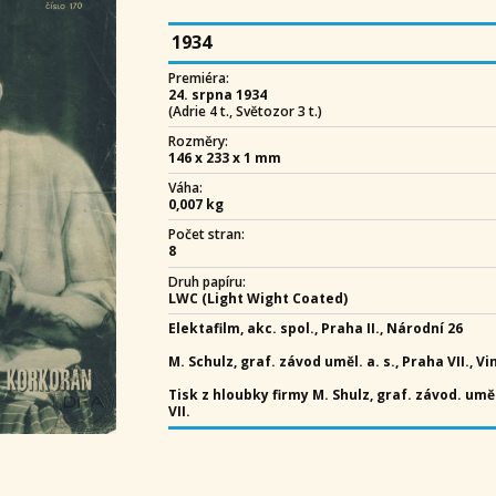
1934
Premiéra:
24. srpna 1934
(Adrie 4 t., Světozor 3 t.)
Rozměry:
146 x 233 x 1 mm
Váha:
0,007 kg
Počet stran:
8
Druh papíru:
LWC (Light Wight Coated)
Elektafilm, akc. spol., Praha II., Národní 26
M. Schulz, graf. závod uměl. a. s., Praha VII., V
Tisk z hloubky firmy M. Shulz, graf. závod. uměl
VII.