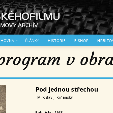
IHOVNA
ČLÁNKY
HISTORIE
E-SHOP
HRBITO
program v obr
Pod jednou střechou
Miroslav J. Krňanský
Rok tisku:
1938