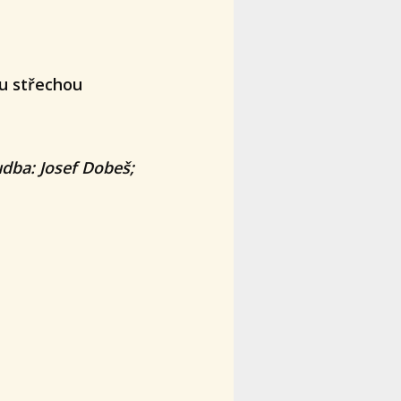
u střechou
dba: Josef Dobeš;