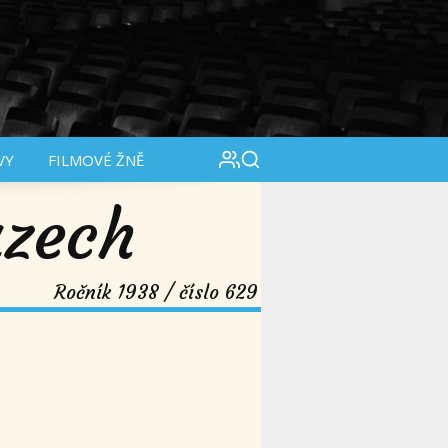
VY
FILMOVÉ ŽNĚ
azech
Ročník 1938 / číslo 629