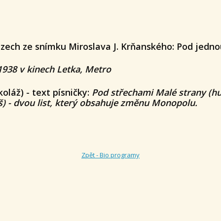
zech ze snímku Miroslava J. Krňanského: Pod jedno
 1938 v kinech Letka, Metro
koláž) - text písničky:
Pod střechami Malé strany (hu
š) -
dvou list, který obsahuje změnu Monopolu.
Zpět - Bio programy