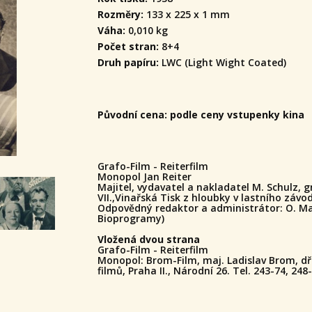
Rozměry:
133 x 225 x 1 mm
Váha:
0,010 kg
Počet stran:
8+4
Druh papíru:
LWC (Light Wight Coated)
Původní cena: podle ceny vstupenky kina
Grafo-Film - Reiterfilm
Monopol Jan Reiter
Majitel, vydavatel a nakladatel M. Schulz, g
VII.,
Vinařská Tisk z hloubky v lastního závo
Odpovědný redaktor a administrátor: O. Mah
Bioprogramy)
Vložená dvou strana
Grafo-Film - Reiterfilm
Monopol: Brom-Film, maj. Ladislav Brom, dří
filmů, Praha II., Národní 26. Tel. 243-74, 248