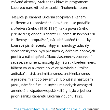
zpívané aktovky. Stali se tak hlavním programem
kabaretu narozdíl od ostatních činoherních scén.
Nejvíce je Kabaret Lucerna spojován s Karlem
Hašlerem a to oprávněně. Pravě jemu se podařilo
s předválečného (1910-1914), tak z poválečného
(1918-1923) období Kabaretu Lucerna skutečnou éru.
Hašlerovy staropražské, národně laděné i satiricky
kousavé písně, scénky, vtipy a monology udávaly
společenský tón, byly přesným vyjádřením dobových
pocitů a nálad. (před válkou: vlastenecky zabarvená
secese, sentiment, nostalgický návrat k biedermeieru,
během války a krátce po válce převládalo útočné
antirakušanství, antimilitarismus, antiklerikalismus
a především antibolševismus). Bohužel s nástupem
jazzu, němého filmu a jiných uměleckých avangard
americké a západoevropské kultůry, bylo z jednou
příčin zániku Kabaretu Lucerna v dubnu 1923.
/
theatre-architecture.eu/cs
/ /
encyklopedie.idu.cz
/ Jaromír