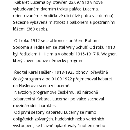
Kabaret Lucerna byl otevřen 22.09.1910 v nově
vybudovaném dvorním traktu paláce Lucerna,
orientovaném k Vodičkově ulici (dvě patra v suterénu).
Secesně vybavená místnost s balkonem a postranními
lóžemi (360 osob).
Od roku 1912 se stal koncesionářem Bohumil
Sodoma a ředitelem se stal Willy Schüff. Od roku 1913
byl ředitelem H. Helm a v období 1915-1917 R. Wagner,
který zavedl pouze německý program.
Ředitel Karel Hašler - 1918-1923 obnovil převážně
český program a od 01.09.1922 přejmenoval kabaret
na Hašlerovu scénu v Lucerně.
Navzdory programově českému, až národně
zabarvení si Kabaret Lucerna i po válce zachoval
mezinárodní charakter.
Od první sezony Kabaretu Lucerny se mimo
obligátních zpívaných, hudebních nebo varietních
vystoupení, se hlavně uplatňovaly činoherní nebo