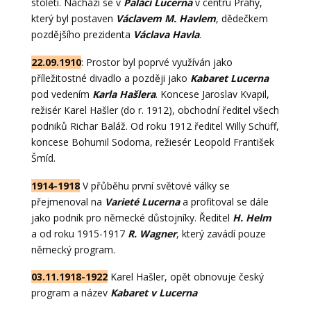
století. Nachází se v
Paláci Lucerna
v centru Prahy,
který byl postaven
Václavem M. Havlem
, dědečkem
pozdějšího prezidenta
Václava Havla
.
22.09.1910
: Prostor byl poprvé využíván jako
příležitostné divadlo a později jako
Kabaret Lucerna
pod vedením
Karla Hašlera
. Koncese Jaroslav Kvapil,
režisér Karel Hašler (do r. 1912), obchodní ředitel všech
podniků Richar Baláž. Od roku 1912 ředitel Willy Schüff,
koncese Bohumil Sodoma, režiesér Leopold František
Šmíd.
1914-1918
V přůběhu první světové války se
přejmenoval na
Varieté Lucerna
a profitoval se dále
jako podnik pro německé důstojníky. Ředitel
H. Helm
a od roku 1915-1917
R. Wagner
, který zavádí pouze
německý program.
03.11.1918-1922
Karel Hašler, opět obnovuje český
program a název
Kabaret v Lucerna