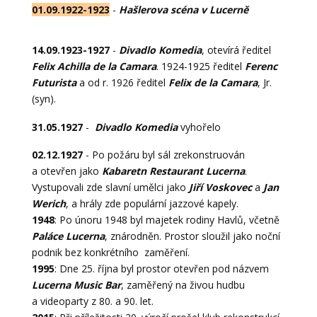
01.09.1922-1923
-
Hašlerova scéna v Lucerně
14.09.1923-1927
-
Divadlo Komedia
, otevírá ředitel
Felix Achilla de la Camara
. 1924-1925 ředitel
Ferenc
Futurista
a od r. 1926 ředitel
Felix de la Camara
, Jr.
(syn).
31.05.1927
-
Divadlo Komedia
vyhořelo
02.12.1927
- Po požáru byl sál zrekonstruován
a otevřen jako
Kabaretn Restaurant Lucerna
.
Vystupovali zde slavní umělci jako
Jiří Voskovec
a
Jan
Werich
, a hrály zde populární jazzové kapely.
1948
: Po únoru 1948 byl majetek rodiny Havlů, včetně
Paláce Lucerna
, znárodněn. Prostor sloužil jako noční
podnik bez konkrétního zaměření.
1995
: Dne 25. října byl prostor otevřen pod názvem
Lucerna Music Bar
, zaměřený na živou hudbu
a videoparty z 80. a 90. let.