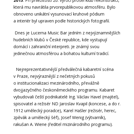
2015
: Při příležitosti 20. výročí prošel klub rekonstrukcí,
která mu navrátila prvorepublikovou atmosféru. Bylo
obnoveno unikátní vysunovací kruhové pódium
a interiér byl upraven podle historických fotografií.
Dnes je Lucerna Music Bar jedním z nejvýznamnějších
hudebních klubů v České republice, kde vystupují
domácí i zahraniční interpreti. Je známý svou
jedinečnou atmosférou a bohatou kulturní tradicí.
Nejreprezentativnější předválečná kabaretní scéna
v Praze, nejvýraznější z nečetných pokusů
o institucionalizaci mezinárodního, převážně
dvojjazyčného českoněmeckého programu. Kabaret
vybudovali čeští podnikatelé Ing. Václav Havel (majitel),
spisovatel a režisér ND Jaroslav Kvapil (koncese, a do r.
1912 umělecký poradce), Karel Hašler (režisér, herec,
zpěvák a umělecký šéf), Josef Wenig (výtvarník),
rakušan A. Wiene (ředitel mizinárodního programu).