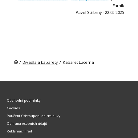
Farník
Pavel Stříbrný - 22.05.2025
/
Divadla a kabarety
/
Kabaret Lucerna
Obchodní podmínky
Cookies
Poučení Odstoupení od smlouvy
Ochrana osobních údajů
Reklamační řád