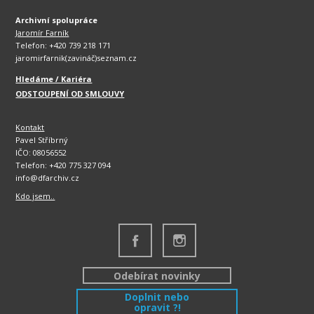
Archivní spolupráce
Jaromír Farník
Telefon: +420 739 218 171
jaromirfarnik(zavináč)seznam.cz
Hledáme / Kariéra
ODSTOUPENÍ OD SMLOUVY
Kontakt
Pavel Stříbrný
IČO: 08056552
Telefon: +420 775 327 094
info@dfarchiv.cz
Kdo jsem..
Odebírat novinky
Doplnit nebo
opravit ?!