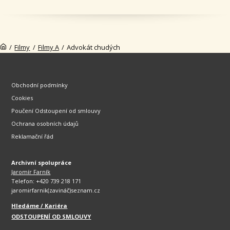
/
Filmy
/
Filmy A
/
Advokát chudých
Obchodní podmínky
Cookies
Poučení Odstoupení od smlouvy
Ochrana osobních údajů
Reklamační řád
Archivní spolupráce
Jaromír Farník
Telefon: +420 739 218 171
jaromirfarnik(zavináč)seznam.cz
Hledáme / Kariéra
ODSTOUPENÍ OD SMLOUVY