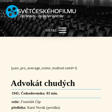
MENU
[yasr_pro_average_visitor_multiset setid=1]
Advokát chudých
1941; Československo; 83 min.
režie:
František Čáp
předloha:
Karel Novák (povídka)