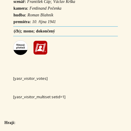
scenář:
František Čáp; Václav Krška
kamera:
Ferdinand Pečenka
hudba:
Roman Blahník
premiéra:
10. října 1941
(čb); mono; dokončený
[yasr_visitor_votes]
[yasr_visitor_multiset setid=1]
Hrají: