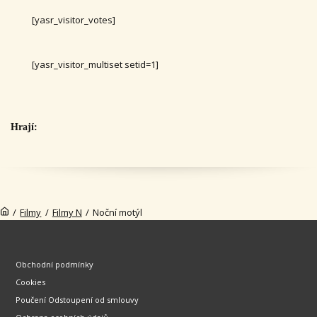
[yasr_visitor_votes]
[yasr_visitor_multiset setid=1]
Hrají:
/
Filmy
/
Filmy N
/
Noční motýl
Obchodní podmínky
Cookies
Poučení Odstoupení od smlouvy