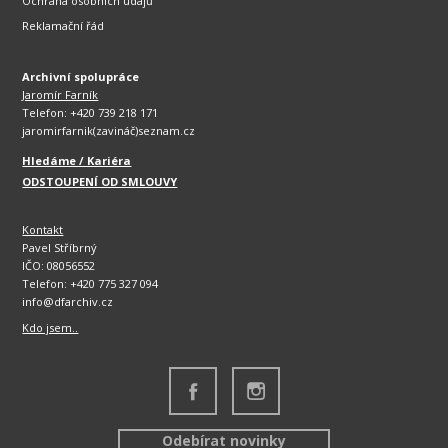
Ochrana osobních údajů
Reklamační řád
Archivní spolupráce
Jaromír Farník
Telefon: +420 739 218 171
jaromirfarnik(zavináč)seznam.cz
Hledáme / Kariéra
ODSTOUPENÍ OD SMLOUVY
Kontakt
Pavel Stříbrný
IČO: 08056552
Telefon: +420 775 327 094
info@dfarchiv.cz
Kdo jsem..
Odebírat novinky