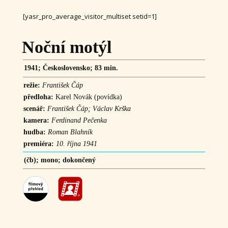
[yasr_pro_average_visitor_multiset setid=1]
Noční motýl
1941; Československo; 83 min.
režie:
František Čáp
předloha:
Karel Novák (povídka)
scenář:
František Čáp; Václav Krška
kamera:
Ferdinand Pečenka
hudba:
Roman Blahník
premiéra:
10. října 1941
(čb); mono; dokončený