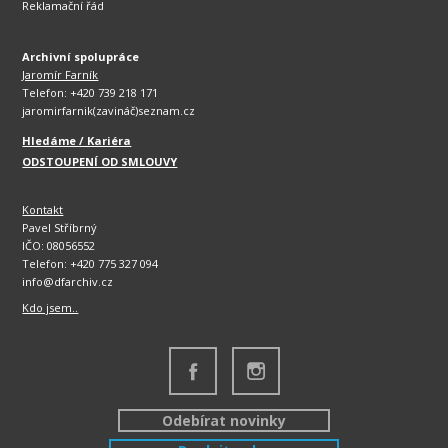
Reklamační řád
Archivní spolupráce
Jaromír Farník
Telefon: +420 739 218 171
jaromirfarnik(zavináč)seznam.cz
Hledáme / Kariéra
ODSTOUPENÍ OD SMLOUVY
Kontakt
Pavel Stříbrný
IČO: 08056552
Telefon: +420 775 327 094
info@dfarchiv.cz
Kdo jsem..
Odebírat novinky