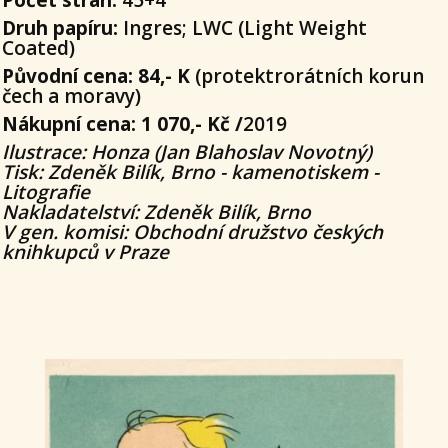
Počet stran:
45+4
Druh papíru:
Ingres; LWC (Light Weight
Coated)
Původní cena: 84,- K
(protektrorátních korun
čech a moravy)
Nákupní cena: 1 070,- Kč /
2019
Ilustrace: Honza (Jan Blahoslav Novotný)
Tisk: Zdeněk Bilík, Brno - kamenotiskem -
Litografie
Nakladatelství: Zdeněk Bilík, Brno
V gen. komisi: Obchodní družstvo českých
knihkupců v Praze