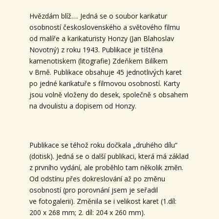
Hvězdám blíž…. Jedná se o soubor karikatur
osobností československého a světového filmu
od malíře a karikaturisty Honzy (Jan Blahoslav
Novotný) z roku 1943. Publikace je tištěna
kamenotiskem (litografie) Zdeňkem Bilíkem
v Brně. Publikace obsahuje 45 jednotlivých karet
po jedné karikatuře s filmovou osobností. Karty
jsou volně vloženy do desek, společně s obsahem
na dvoulistu a dopisem od Honzy.
Publikace se téhož roku dočkala „druhého dílu“
(dotisk). Jedná se o další publikaci, která má základ
z prvního vydání, ale proběhlo tam několik změn.
Od odstínu přes dokreslování až po změnu
osobností (pro porovnání jsem je seřadil
ve fotogalerii). Změnila se i velikost karet (1.díl:
200 x 268 mm; 2. díl: 204 x 260 mm).