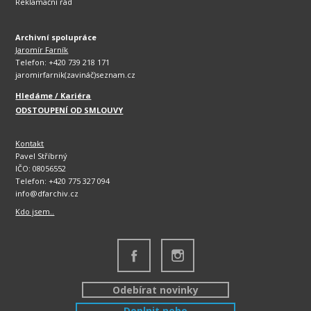
Reklamační řád
Archivní spolupráce
Jaromír Farník
Telefon: +420 739 218 171
jaromirfarnik(zavináč)seznam.cz
Hledáme / Kariéra
ODSTOUPENÍ OD SMLOUVY
Kontakt
Pavel Stříbrný
IČO: 08056552
Telefon: +420 775 327 094
info@dfarchiv.cz
Kdo jsem..
Odebírat novinky
Doplnit nebo