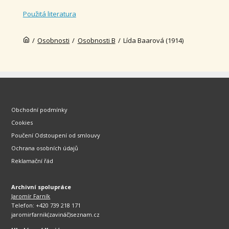
Použitá literatura
/
Osobnosti
/
Osobnosti B
/
Lída Baarová (1914)
Obchodní podmínky
Cookies
Poučení Odstoupení od smlouvy
Ochrana osobních údajů
Reklamační řád
Archivní spolupráce
Jaromír Farník
Telefon: +420 739 218 171
jaromirfarnik(zavináč)seznam.cz