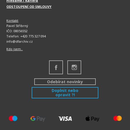
Hledáme / Kariéra
ODSTOUPENÍ OD SMLOUVY
Kontakt
Pavel Stříbrný
IČO: 08056552
Telefon: +420 775 327 094
info@dfarchiv.cz
Kdo jsem..
Odebírat novinky
Doplnit nebo
opravit ?!