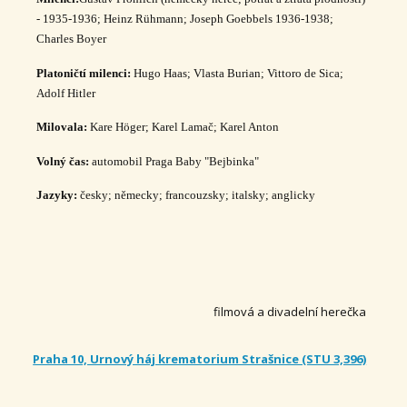
- 1935-1936; Heinz Rühmann; Joseph Goebbels 1936-1938;
Charles Boyer
Platoničtí milenci:
Hugo Haas; Vlasta Burian; Vittoro de Sica;
Adolf Hitler
Milovala:
Kare Höger; Karel Lamač; Karel Anton
Volný čas:
automobil Praga Baby "Bejbinka"
Jazyky:
česky; německy; francouzsky; italsky; anglicky
filmová a divadelní herečka
Praha 10, Urnový háj krematorium Strašnice (STU 3,396)