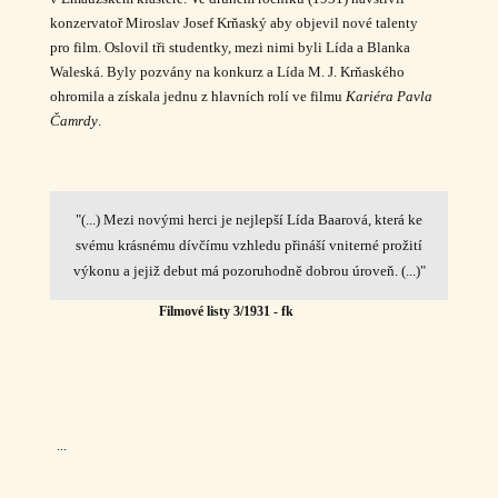
konzervatoř Miroslav Josef Krňaský aby objevil nové talenty
pro film. Oslovil tři studentky, mezi nimi byli Lída a Blanka
Waleská. Byly pozvány na konkurz a Lída M. J. Krňaského
ohromila a získala jednu z hlavních rolí ve filmu
Kariéra Pavla
Čamrdy
.
"(...) Mezi novými herci je nejlepší Lída Baarová, která ke
svému krásnému dívčímu vzhledu přináší vniterné prožití
výkonu a jejiž debut má pozoruhodně dobrou úroveň. (...)"
Filmové listy 3/1931 - fk
...