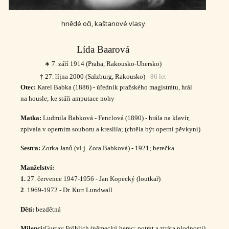
hnědé oči, kaštanové vlasy
Lída Baarová
∗ 7. září 1914 (Praha, Rakousko-Uhersko)
† 27. října 2000 (Salzburg, Rakousko)
- 86 let
Otec:
Karel Babka (1886) - úředník pražského magistrátu, hrál
na housle; ke stáři amputace nohy
Matka:
Ludmila Babková - Fenclová (1890) - hrála na klavír,
zpívala v operním souboru a kreslila; (chtěla být operní pěvkyní)
Sestra:
Zorka Janů (vl.j. Zora Babková) - 1921; herečka
Manželství:
1.
27. července 1947-1956 - Jan Kopecký (loutkař)
2
. 1969-1972 - Dr. Kurt Lundwall
Děti:
bezdětná
Milenci:
Gustav Fröhlich (německý herec; potrat a ztráta plodnosti)