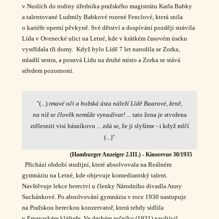
v Nuslích do rodiny úředníka pražského magistrátu Karla Babky
a talentované Ludmily Babkové rozené Fenclové, která snila
o kariéře operní pěvkyně. Své dětství a dospívání později strávila
Lída v Ovenecké ulici na Letné, kde v krátkém časovém úseku
vystřídala tři domy. Když bylo Lídě 7 let narodila se Zorka,
mladší sestra, a posuvá Lídu na druhé místo a Zorka se stává
středem pozornosti.
"(...)
tmavé oči a božská ústa náleží Lídě Baarové, ženě,
na niž se člověk nemůže vynadívat! ...
tato žena je stvořena
ztělesniti visi básníkovu ... zdá se, že ji slyšíme - i když mlčí
(...)"
(Hamburger Anzeiger 2.III.) - Kinorevue 30/1935
Přichází období studijní, které absolvovala na Reálném
gymnáziu na Letné, kde objevuje komediantský talent.
Navštěvuje lekce herectví u členky Národního divadla Anny
Suchánkové. Po absolvování gymnázia v roce 1930 nastupuje
na Pražskou hereckou konzervatoř, která tehdy sídlila
v Emauzském klášteře. Ve druhém ročníku (1931) navštívil