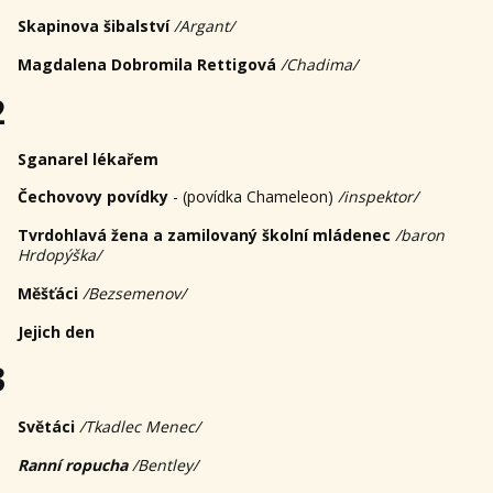
Skapinova šibalství
/Argant/
Magdalena Dobromila Rettigová
/Chadima/
2
Sganarel lékařem
Čechovovy povídky
- (povídka Chameleon)
/inspektor/
Tvrdohlavá žena a zamilovaný školní mládenec
/baron
Hrdopýška/
Měšťáci
/Bezsemenov/
Jejich den
3
Světáci
/Tkadlec Menec/
Ranní ropucha
/Bentley/