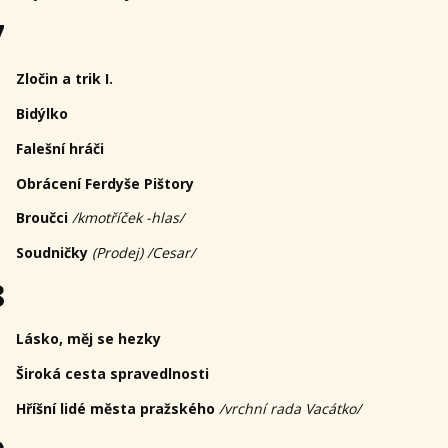
7
Zločin a trik I.
Bidýlko
Falešní hráči
Obrácení Ferdyše Pištory
Broučci
/kmotříček -hlas/
Soudničky
(Prodej) /Cesar/
8
Lásko, měj se hezky
Široká cesta spravedlnosti
Hříšní lidé města pražského
/vrchní rada Vacátko/