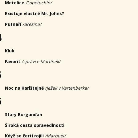
Metelice
/Lopotuchin/
Existuje vlastně Mr. Johns?
Putnaří
/Březina/
4
Kluk
Favorit
/správce Martínek/
5
Noc na Karlštejně
/Ježek v Vartenberka/
6
Starý Burgunďan
Široká cesta spravedlnosti
Když se čerti rojili
/Marbuel/