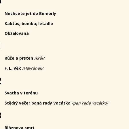
9
Nechcete jet do Bembrly
Kaktus, bomba, letadlo
Obžalovaná
1
Růže a prsten
/král/
F. L. Věk
/Havránek/
2
Svatba v terénu
Štědrý večer pana rady Vacátka
/pan rada Vacátko/
3
Bláznova smrt