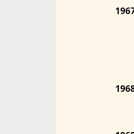
196
196