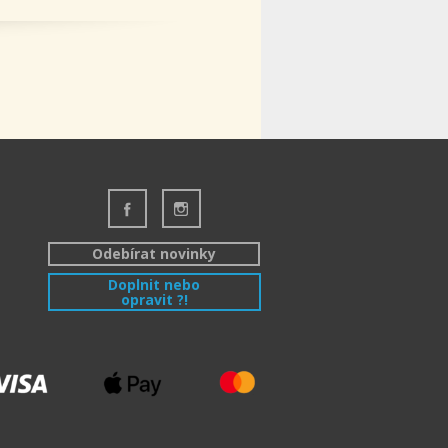
Odebírat novinky
Doplnit nebo
opravit ?!