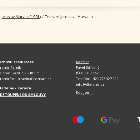
Jaroslav Marvan (1901)
/
Televize Jaroslava Marvana
rchivní spolupráce
Kontakt
aromír Farník
Pavel Stříbrný
elefon: +420 739 218 171
IČO: 08056552
aromirfarnik(zavináč)seznam.cz
Telefon: +420 775 327 094
info@dfarchiv.cz
ledáme / Kariéra
Kdo jsem..
DSTOUPENÍ OD SMLOUVY