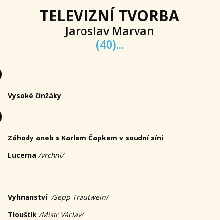
TELEVIZNÍ TVORBA
Jaroslav Marvan
(40)...
9
Vysoké činžáky
0
Záhady aneb s Karlem Čapkem v soudní síni
Lucerna
/vrchní/
1
Vyhnanství
/Sepp Trautwein/
Tlouštík
/
Mistr Václav/