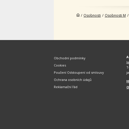
/
Osobnosti
/
Osobnosti M
/
A
Obchodní podmínky
J
Cookies
T
Poučení Odstoupení od smlouvy
j
Ochrana osobních údajů
H
Reklamační řád
O