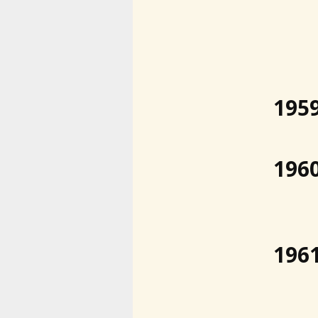
195
196
196