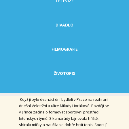
TELEVIZE
DIVADLO
FILMOGRAFIE
ŽIVOTOPIS
Když ji bylo dvanáct dní bydleli v Praze na rozhraní
dnešní Veletržní a ulice Milady Horákové. Později se
v Jiřince začínalo formovat sportovní prostředí
letenských týmů. S kamarády lajnovala hřiště,
sbírala míčky a naučila se dobře hrát tenis. Sport jí