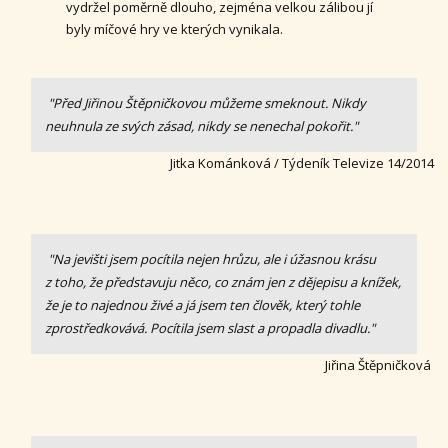
vydržel poměrně dlouho, zejména velkou zálibou jí
byly míčové hry ve kterých vynikala.
"Před Jiřinou Štěpničkovou můžeme smeknout. Nikdy
neuhnula ze svých zásad, nikdy se nenechal pokořit."
Jitka Kománková / Týdeník Televize 14/2014
"Na jevišti jsem pocítila nejen hrůzu, ale i úžasnou krásu
z toho, že představuju něco, co znám jen z dějepisu a knížek,
že je to najednou živé a já jsem ten člověk, který tohle
zprostředkovává. Pocítila jsem slast a propadla divadlu."
Jiřina Štěpničková