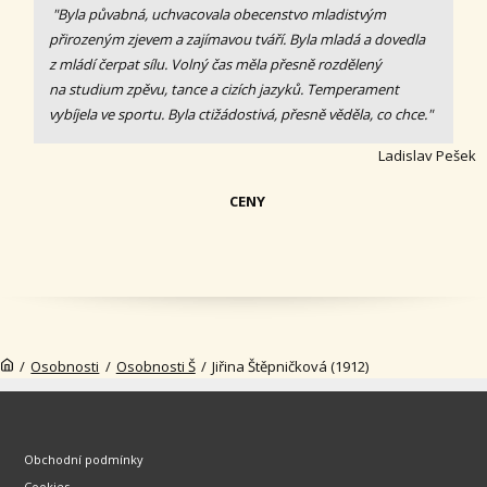
"Byla půvabná, uchvacovala obecenstvo mladistvým
přirozeným zjevem a zajímavou tváří. Byla mladá a dovedla
z mládí čerpat sílu. Volný čas měla přesně rozdělený
na studium zpěvu, tance a cizích jazyků. Temperament
vybíjela ve sportu. Byla ctižádostivá, přesně věděla, co chce."
Ladislav Pešek
CENY
/
Osobnosti
/
Osobnosti Š
/
Jiřina Štěpničková (1912)
Obchodní podmínky
Cookies