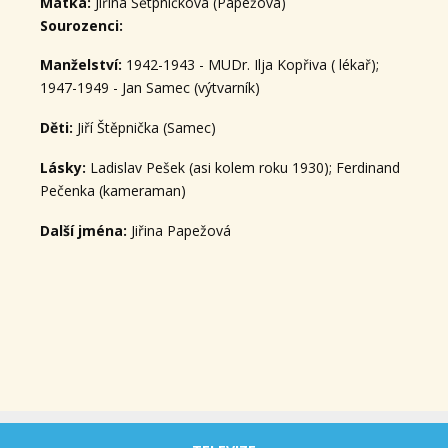
Matka:
Jiřina Šětpničková (Papežová)
Sourozenci:
Manželství:
1942-1943 - MUDr. Ilja Kopřiva ( lékař);
1947-1949 - Jan Samec (výtvarník)
Děti:
Jiří Štěpnička (Samec)
Lásky:
Ladislav Pešek (asi kolem roku 1930); Ferdinand
Pečenka (kameraman)
Další jména:
Jiřina Papežová