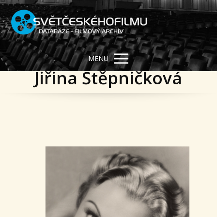
MENU
Jiřina Štěpničková