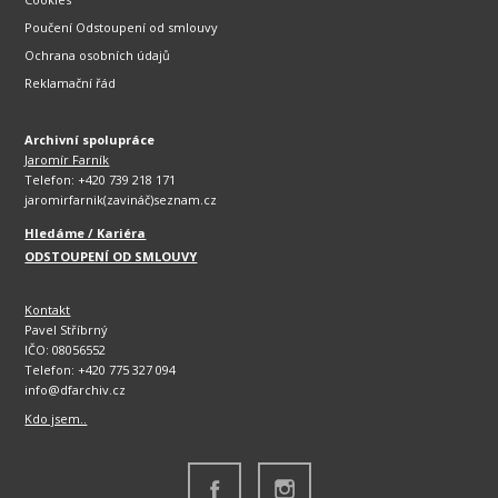
Poučení Odstoupení od smlouvy
Ochrana osobních údajů
Reklamační řád
Archivní spolupráce
Jaromír Farník
Telefon: +420 739 218 171
jaromirfarnik(zavináč)seznam.cz
Hledáme / Kariéra
ODSTOUPENÍ OD SMLOUVY
Kontakt
Pavel Stříbrný
IČO: 08056552
Telefon: +420 775 327 094
info@dfarchiv.cz
Kdo jsem..