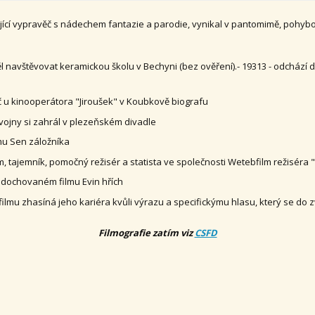
jící vypravěč s nádechem fantazie a parodie, vynikal v pantomimě, pohybov
 navštěvovat keramickou školu v Bechyni (bez ověření).- 19313 - odchází 
ač u kinooperátora "Jiroušek" v Koubkově biografu
vojny si zahrál v plezeňském divadle
lmu Sen záložníka
m, tajemník, pomočný režisér a statista ve společnosti Wetebfilm režiséra 
nedochovaném filmu Evin hřích
lmu zhasíná jeho kariéra kvůli výrazu a specifickýmu hlasu, který se do
Filmografie zatím viz
CSFD