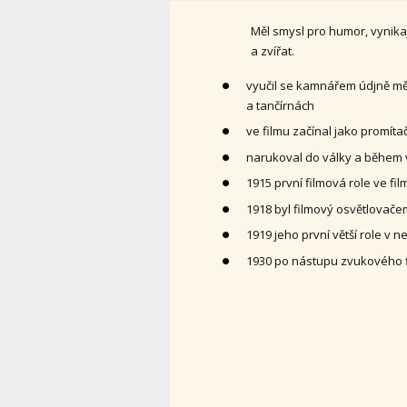
Měl smysl pro humor, vynika
a zvířat.
vyučil se kamnářem údjně měl
a tančírnách
ve filmu začínal jako promít
narukoval do války a během 
1915 první filmová role ve fi
1918 byl filmový osvětlovače
1919 jeho první větší role v 
1930 po nástupu zvukového fi