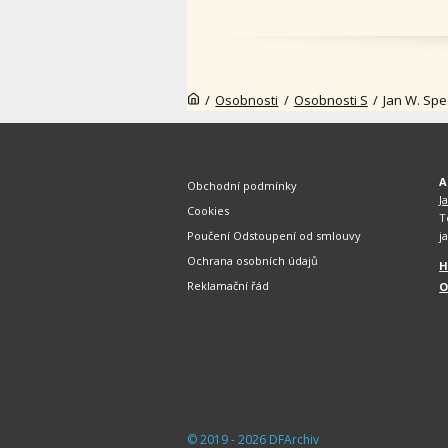
/
Osobnosti
/
Osobnosti S
/
Jan W. Spe
A
Obchodní podmínky
J
Cookies
T
Poučení Odstoupení od smlouvy
j
Ochrana osobních údajů
H
Reklamační řád
O
© 2019 - 2026 DFArchiv