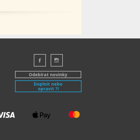
Odebírat novinky
Doplnit nebo
opravit ?!