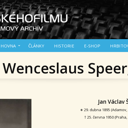
IHOVNA
ČLÁNKY
HISTORIE
E-SHOP
HRBITO
 Wenceslaus Speer
Jan Václav 
∗ 29. dubna 1895 (Adamov,
† 25. června 1950 (Praha