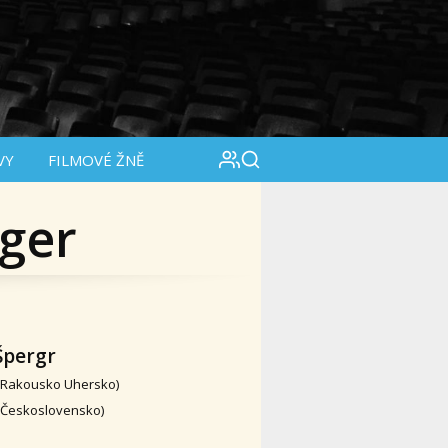
VY
FILMOVÉ ŽNĚ
ger
Špergr
 Rakousko Uhersko)
, Československo)