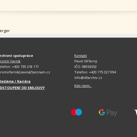
erger
rchivní spolupráce
Kontakt
aromír Farník
Pavel Stříbrný
elefon: +420 739 218 171
IČO: 08056552
aromirfarnik(zavináč)seznam.cz
Telefon: +420 775 327 094
info@dfarchiv.cz
ledáme / Kariéra
Kdo jsem..
DSTOUPENÍ OD SMLOUVY