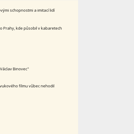
ými schopnostmi a imitací lidí
do Prahy, kde působil v kabaretech
"Václav Binovec"
 zvukového filmu vůbec nehodil