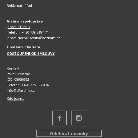
Reklamační řád
Archivní spolupráce
Jaromír Farník
Telefon: +420 739 218 171
jaromirfarnik(zavináč)seznam.cz
Hledáme / Kariéra
ODSTOUPENÍ OD SMLOUVY
Kontakt
Pavel Stříbrný
IČO: 08056552
Telefon: +420 775 327 094
info@dfarchiv.cz
Kdo jsem..
Odebírat novinky