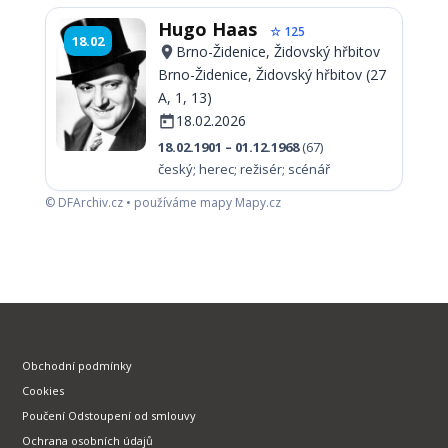
Hugo Haas
☆ 125
18.02
Brno-Židenice, Židovský hřbitov
Brno-Židenice, Židovský hřbitov (27
A, 1, 13)
18.02.2026
18.02.1901 – 01.12.1968
(67)
český; herec; režisér; scénář
© DFArchiv.cz • používáme mapy Mapy.cz
Obchodní podmínky
Cookies
Poučení Odstoupení od smlouvy
Ochrana osobních údajů