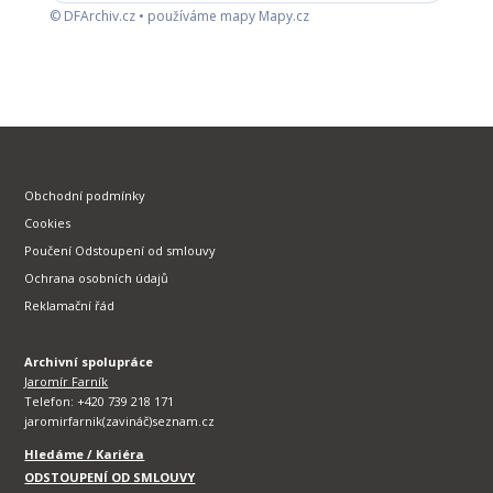
© DFArchiv.cz • používáme mapy Mapy.cz
Obchodní podmínky
Cookies
Poučení Odstoupení od smlouvy
Ochrana osobních údajů
Reklamační řád
Archivní spolupráce
Jaromír Farník
Telefon: +420 739 218 171
jaromirfarnik(zavináč)seznam.cz
Hledáme / Kariéra
ODSTOUPENÍ OD SMLOUVY