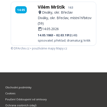
Vilém Mrštík
163
14.05
Diváky, okr. Břeclav
Diváky, okr. Břeclav, místní hřbitov
(59)
14.05.2026
14.05.1863 – 02.03.1912
(48)
spisovatel; překlad; dramaturg; kritik
© DFArchiv.cz • používáme mapy Mapy.cz
Obchodní podmínky
Cookies
Poučení Odstoupení od smlouvy
Ochrana osobních údajů