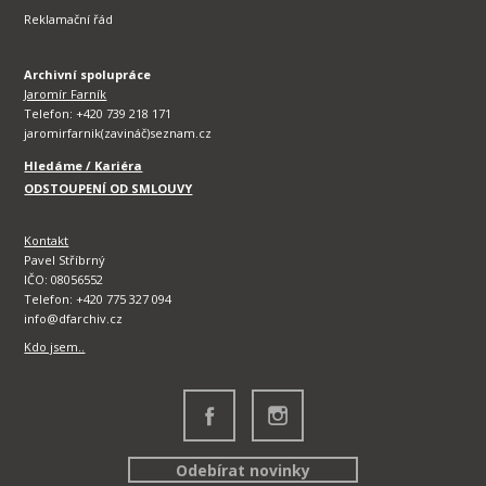
Reklamační řád
Archivní spolupráce
Jaromír Farník
Telefon: +420 739 218 171
jaromirfarnik(zavináč)seznam.cz
Hledáme / Kariéra
ODSTOUPENÍ OD SMLOUVY
Kontakt
Pavel Stříbrný
IČO: 08056552
Telefon: +420 775 327 094
info@dfarchiv.cz
Kdo jsem..
Odebírat novinky