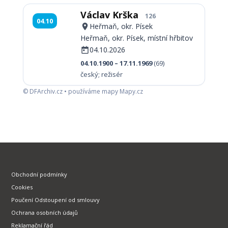
Václav Krška
126
04.10
Heřmaň, okr. Písek
Heřmaň, okr. Písek, místní hřbitov
04.10.2026
04.10.1900 – 17.11.1969
(69)
český; režisér
© DFArchiv.cz • používáme mapy Mapy.cz
Obchodní podmínky
Cookies
Poučení Odstoupení od smlouvy
Ochrana osobních údajů
Reklamační řád