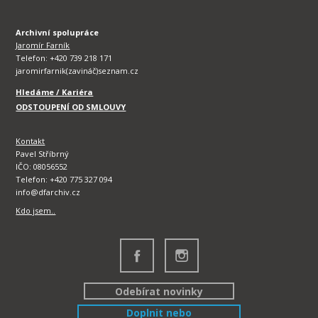
Archivní spolupráce
Jaromír Farník
Telefon: +420 739 218 171
jaromirfarnik(zavináč)seznam.cz
Hledáme / Kariéra
ODSTOUPENÍ OD SMLOUVY
Kontakt
Pavel Stříbrný
IČO: 08056552
Telefon: +420 775 327 094
info@dfarchiv.cz
Kdo jsem..
Odebírat novinky
Doplnit nebo