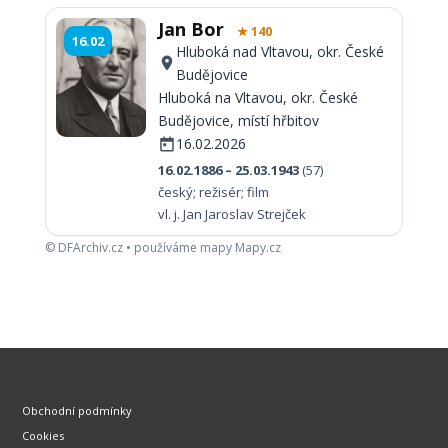
Jan Bor
★ 140
16.02
Hluboká nad Vltavou, okr. České
Budějovice
Hluboká na Vltavou, okr. České
Budějovice, místí hřbitov
16.02.2026
16.02.1886 – 25.03.1943
(57)
český; režisér; film
vl. j. Jan Jaroslav Strejček
© DFArchiv.cz • používáme mapy Mapy.cz
Obchodní podmínky
Cookies