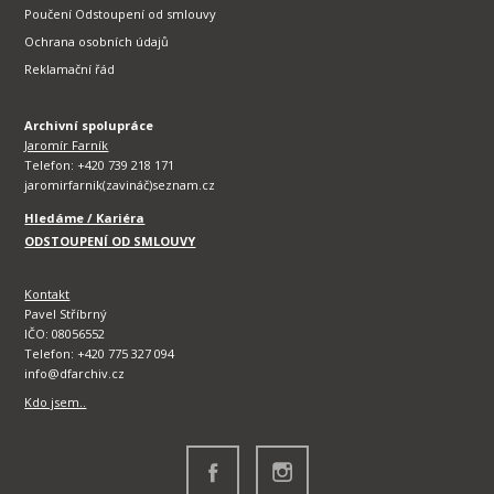
Poučení Odstoupení od smlouvy
Ochrana osobních údajů
Reklamační řád
Archivní spolupráce
Jaromír Farník
Telefon: +420 739 218 171
jaromirfarnik(zavináč)seznam.cz
Hledáme / Kariéra
ODSTOUPENÍ OD SMLOUVY
Kontakt
Pavel Stříbrný
IČO: 08056552
Telefon: +420 775 327 094
info@dfarchiv.cz
Kdo jsem..