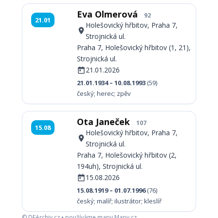
Eva Olmerová
92
21.01
Holešovický hřbitov, Praha 7,
Strojnická ul.
Praha 7, Holešovický hřbitov (1, 21),
Strojnická ul.
21.01.2026
21.01.1934 – 10.08.1993
(59)
český; herec; zpěv
Ota Janeček
107
15.08
Holešovický hřbitov, Praha 7,
Strojnická ul.
Praha 7, Holešovický hřbitov (2,
194uh), Strojnická ul.
15.08.2026
15.08.1919 – 01.07.1996
(76)
český; malíř; ilustrátor; kleslíř
© DFArchiv.cz • používáme mapy Mapy.cz