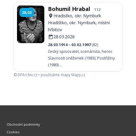
Bohumil Hrabal
112
28.03
Hradistko, okr. Nymburk
Hradištko, okr. Nymburk, místní
hřbitov
28.03.2026
28.03.1914 – 03.02.1997
(82)
český spisovatel, scenárista, herec
Slavnosti sněženek (1983); Postřižiny
(1980) ...
© DFArchiv.cz • používáme mapy Mapy.cz
Obchodní podmínky
Cookies