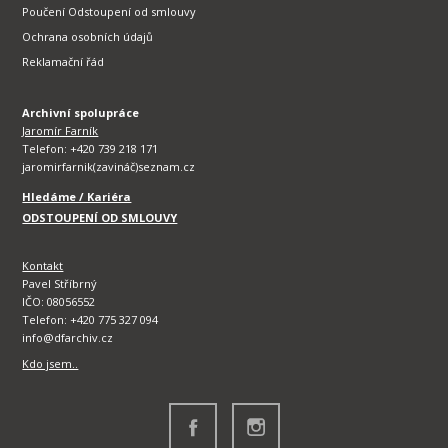
Poučení Odstoupení od smlouvy
Ochrana osobních údajů
Reklamační řád
Archivní spolupráce
Jaromír Farník
Telefon: +420 739 218 171
jaromirfarnik(zavináč)seznam.cz
Hledáme / Kariéra
ODSTOUPENÍ OD SMLOUVY
Kontakt
Pavel Stříbrný
IČO: 08056552
Telefon: +420 775 327 094
info@dfarchiv.cz
Kdo jsem..