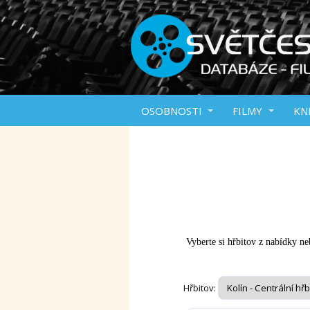
OSOBNOSTI
FILMY
KN
Vyberte si hřbitov z nabídky neb
Hřbitov: