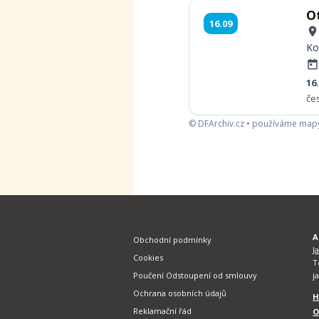
O
16.09
Ko
16
čes
© DFArchiv.cz • používáme map
A
Obchodní podmínky
J
Cookies
T
Poučení Odstoupení od smlouvy
j
Ochrana osobních údajů
H
Reklamační řád
O