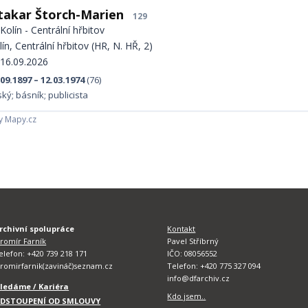
takar Štorch-Marien
129
Kolín - Centrální hřbitov
lín, Centrální hřbitov (HR, N. HŘ, 2)
16.09.2026
.09.1897 – 12.03.1974
(76)
ký; básník; publicista
y Mapy.cz
rchivní spolupráce
Kontakt
aromír Farník
Pavel Stříbrný
elefon: +420 739 218 171
IČO: 08056552
aromirfarnik(zavináč)seznam.cz
Telefon: +420 775 327 094
info@dfarchiv.cz
ledáme / Kariéra
Kdo jsem..
DSTOUPENÍ OD SMLOUVY