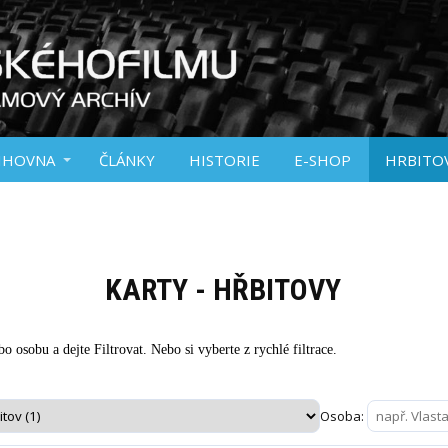
IHOVNA
ČLÁNKY
HISTORIE
E-SHOP
HRBITO
KARTY - HŘBITOVY
o osobu a dejte Filtrovat. Nebo si vyberte z rychlé filtrace.
Osoba: