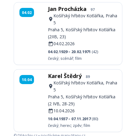
Jan Procházka
97
04.02
Košířský hřbitov Kotlářka, Praha
5
Praha 5, Košířský hřbitov Kotlářka
(2IIB, 23)
04.02.2026
04.02.1929 – 20.02.1971
(42)
český; scénář; film
Karel Štědrý
89
10.04
Košířský hřbitov Kotlářka, Praha
5
Praha 5, Košířský hřbitov Kotlářka
(2 IVB, 28-29)
10.04.2026
10.04.1937 – 07.11.2017
(80)
český; herec; zpěv; film
© DFArchiv.cz • používáme mapy Mapy.cz