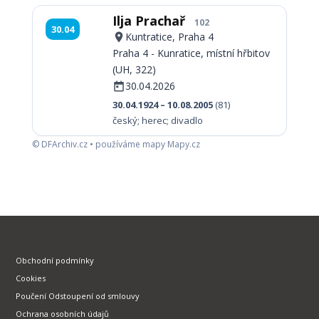
Ilja Prachař
102
30.04
Kuntratice, Praha 4
Praha 4 - Kunratice, místní hřbitov
(UH, 322)
30.04.2026
30.04.1924 – 10.08.2005
(81)
český; herec; divadlo
© DFArchiv.cz • používáme mapy Mapy.cz
Obchodní podmínky
Cookies
Poučení Odstoupení od smlouvy
Ochrana osobních údajů