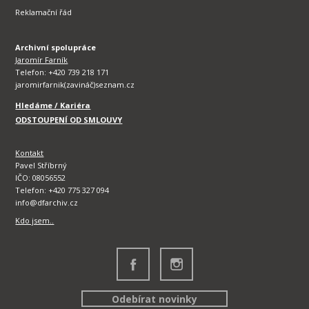
Reklamační řád
Archivní spolupráce
Jaromír Farník
Telefon: +420 739 218 171
jaromirfarnik(zavináč)seznam.cz
Hledáme / Kariéra
ODSTOUPENÍ OD SMLOUVY
Kontakt
Pavel Stříbrný
IČO: 08056552
Telefon: +420 775 327 094
info@dfarchiv.cz
Kdo jsem..
Odebírat novinky