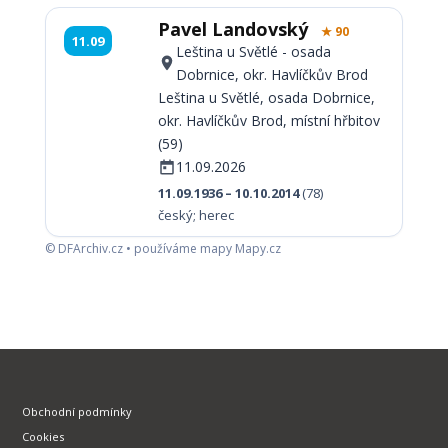
Pavel Landovský
★ 90
11.09
Leština u Světlé - osada
Dobrnice, okr. Havlíčkův Brod
Leština u Světlé, osada Dobrnice,
okr. Havlíčkův Brod, místní hřbitov
(59)
11.09.2026
11.09.1936 – 10.10.2014
(78)
český; herec
© DFArchiv.cz • používáme mapy Mapy.cz
Obchodní podmínky
Cookies