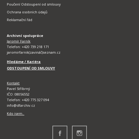
Poučení Odstoupení od smlouvy
Ochrana osobních údajů
Reklamační řád
Archivní spolupráce
Jaromír Farník
Telefon: +420 739 218 171
jaromirfarnik(zavináč)seznam.cz
Hledáme / Kariéra
ODSTOUPENÍ OD SMLOUVY
Kontakt
Pavel Stříbrný
IČO: 08056552
Telefon: +420 775 327 094
info@dfarchiv.cz
Kdo jsem..