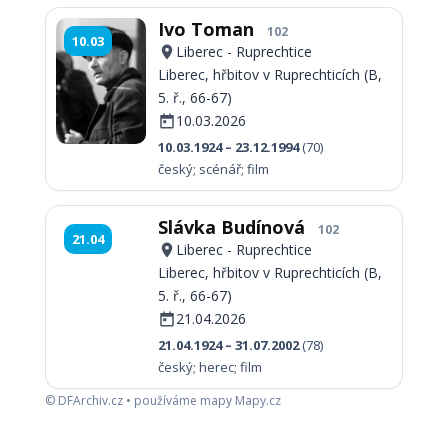
Ivo Toman
102
10.03
Liberec - Ruprechtice
Liberec, hřbitov v Ruprechticích (B,
5. ř., 66-67)
10.03.2026
10.03.1924 – 23.12.1994
(70)
český; scénář; film
Slávka Budínová
102
21.04
Liberec - Ruprechtice
Liberec, hřbitov v Ruprechticích (B,
5. ř., 66-67)
21.04.2026
21.04.1924 – 31.07.2002
(78)
český; herec; film
© DFArchiv.cz • používáme mapy Mapy.cz