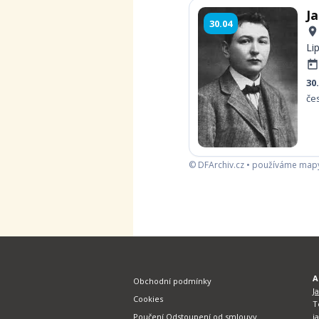
J
30.04
Li
30
čes
© DFArchiv.cz • používáme map
A
Obchodní podmínky
J
Cookies
T
Poučení Odstoupení od smlouvy
j