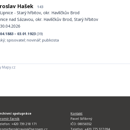
aroslav Hašek
143
Lipnice - Starý hřbitov, okr. Havlíčkův Brod
pnice nad Sázavou, okr. Havlíčkův Brod, Starý hřbitov
30.04.2026
.04.1883 – 03.01.1923
(39)
ký; spisovatel; novinář; publicista
y Mapy.cz
rchivní spolupráce
Kontakt
aromír Farník
Pavel Stříbrný
elefon: +420 739 218 171
IČO: 08056552
aromirfarnik(zavináč)seznam.cz
Telefon: +420 775 327 094