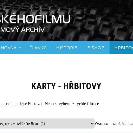
IHOVNA
ČLÁNKY
HISTORIE
E-SHOP
HRBITO
KARTY - HŘBITOVY
o osobu a dejte Filtrovat. Nebo si vyberte z rychlé filtrace.
Osoba: