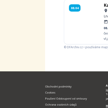
K
08.04
Ln
08
če
vl.
© DFArchiv.cz • používáme map
A
Obchodní podmínky
J
Cookies
T
Poučení Odstoupení od smlouvy
j
Ochrana osobních údajů
H