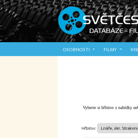
OSOBNOSTI
FILMY
KN
Vyberte si hřbitov z nabídky neb
Hřbitov: