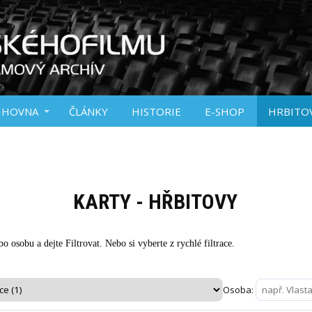
IHOVNA
ČLÁNKY
HISTORIE
E-SHOP
HRBITO
KARTY - HŘBITOVY
o osobu a dejte Filtrovat. Nebo si vyberte z rychlé filtrace.
Osoba: