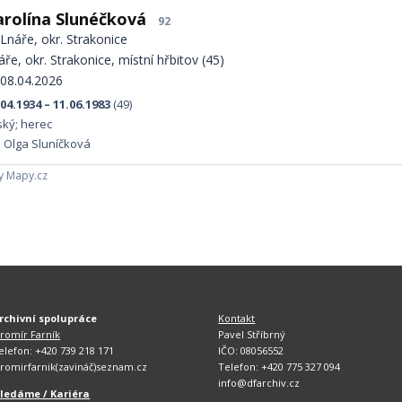
arolína Slunéčková
92
Lnáře, okr. Strakonice
áře, okr. Strakonice, místní hřbitov (45)
08.04.2026
.04.1934 – 11.06.1983
(49)
ský; herec
j. Olga Sluníčková
y Mapy.cz
rchivní spolupráce
Kontakt
aromír Farník
Pavel Stříbrný
elefon: +420 739 218 171
IČO: 08056552
aromirfarnik(zavináč)seznam.cz
Telefon: +420 775 327 094
info@dfarchiv.cz
ledáme / Kariéra