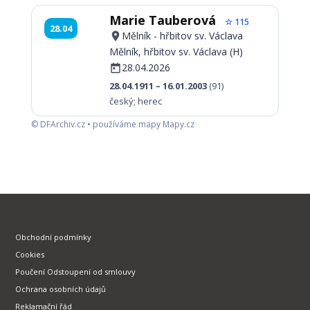
Marie Tauberová
☆ 115
28.04
Mělník - hřbitov sv. Václava
Mělník, hřbitov sv. Václava (H)
28.04.2026
28.04.1911 – 16.01.2003
(91)
český; herec
© DFArchiv.cz • používáme mapy Mapy.cz
Obchodní podmínky
Cookies
Poučení Odstoupení od smlouvy
Ochrana osobních údajů
Reklamační řád