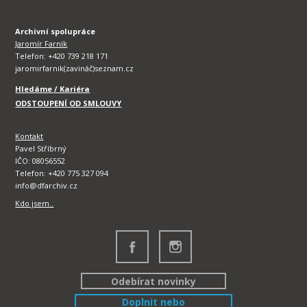
Archivní spolupráce
Jaromír Farník
Telefon: +420 739 218 171
jaromirfarnik(zavináč)seznam.cz
Hledáme / Kariéra
ODSTOUPENÍ OD SMLOUVY
Kontakt
Pavel Stříbrný
IČO: 08056552
Telefon: +420 775 327 094
info@dfarchiv.cz
Kdo jsem..
Odebírat novinky
Doplnit nebo