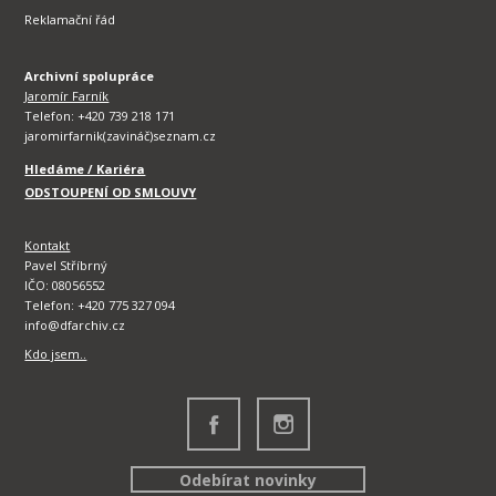
Reklamační řád
Archivní spolupráce
Jaromír Farník
Telefon: +420 739 218 171
jaromirfarnik(zavináč)seznam.cz
Hledáme / Kariéra
ODSTOUPENÍ OD SMLOUVY
Kontakt
Pavel Stříbrný
IČO: 08056552
Telefon: +420 775 327 094
info@dfarchiv.cz
Kdo jsem..
Odebírat novinky