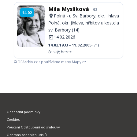
Míla Myslíková
93
14.02
Polná - u Sv. Barbory, okr. Jihlava
Polná, okr. Jihlava, hřbitov u kostela
sv. Barbory (14)
14.02.2026
14.02.1933 – 11.02.2005
(71)
český; herec
© DFArchiv.cz • používáme mapy Mapy.cz
Obchodní podmínky
Cookies
Poučení Odstoupení od smlouvy
Ochrana osobních údajů