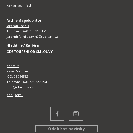
Reklamační řád
Archivní spolupráce
Jaromír Farník
Telefon: +420 739 218 171
jaromirfarnik(zavináč)seznam.cz
Hledáme / Kariéra
ODSTOUPENÍ OD SMLOUVY
Kontakt
Pavel Stříbrný
IČO: 08056552
Telefon: +420 775 327 094
info@dfarchiv.cz
Kdo jsem..
Odebírat novinky