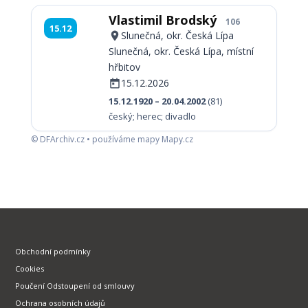
Vlastimil Brodský
106
15.12
Slunečná, okr. Česká Lípa
Slunečná, okr. Česká Lípa, místní
hřbitov
15.12.2026
15.12.1920 – 20.04.2002
(81)
český; herec; divadlo
© DFArchiv.cz • používáme mapy Mapy.cz
Obchodní podmínky
Cookies
Poučení Odstoupení od smlouvy
Ochrana osobních údajů