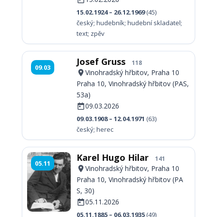
15.02.1924 – 26.12.1969
(45)
český; hudebník; hudební skladatel;
text; zpěv
Josef Gruss
118
09.03
Vinohradský hřbitov, Praha 10
Praha 10, Vinohradský hřbitov (PAS,
53a)
09.03.2026
09.03.1908 – 12.04.1971
(63)
český; herec
Karel Hugo Hilar
141
05.11
Vinohradský hřbitov, Praha 10
Praha 10, Vinohradský hřbitov (PA
S, 30)
05.11.2026
05.11.1885 – 06.03.1935
(49)