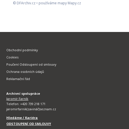
© DFArchiv.cz • používáme mapy Mapy.cz
Obchodní podmínky
Cookies
Poučení Odstoupení od smlouvy
Ochrana osobních údajů
Reklamační řád
Archivní spolupráce
Jaromír Farník
Telefon: +420 739 218 171
jaromirfarnik(zavináč)seznam.cz
Hledáme / Kariéra
ODSTOUPENÍ OD SMLOUVY