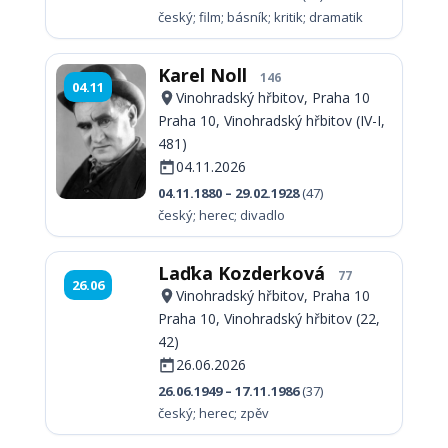
český; film; básník; kritik; dramatik
Karel Noll
146
04.11
Vinohradský hřbitov, Praha 10
Praha 10, Vinohradský hřbitov (IV-I,
481)
04.11.2026
04.11.1880 – 29.02.1928
(47)
český; herec; divadlo
Laďka Kozderková
77
26.06
Vinohradský hřbitov, Praha 10
Praha 10, Vinohradský hřbitov (22,
42)
26.06.2026
26.06.1949 – 17.11.1986
(37)
český; herec; zpěv