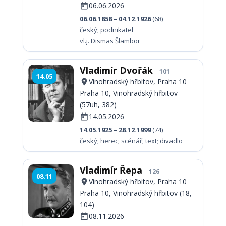
06.06.2026
06.06.1858 – 04.12.1926
(68)
český; podnikatel
vl.j. Dismas Šlambor
Vladimír Dvořák
101
14.05
Vinohradský hřbitov, Praha 10
Praha 10, Vinohradský hřbitov
(57uh, 382)
14.05.2026
14.05.1925 – 28.12.1999
(74)
český; herec; scénář; text; divadlo
Vladimír Řepa
126
08.11
Vinohradský hřbitov, Praha 10
Praha 10, Vinohradský hřbitov (18,
104)
08.11.2026