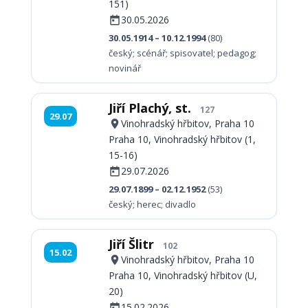
151)
30.05.2026
30.05.1914 – 10.12.1994
(80)
český; scénář; spisovatel; pedagog;
novinář
Jiří Plachý, st.
127
29.07
Vinohradský hřbitov, Praha 10
Praha 10, Vinohradský hřbitov (1,
15-16)
29.07.2026
29.07.1899 – 02.12.1952
(53)
český; herec; divadlo
Jiří Šlitr
102
15.02
Vinohradský hřbitov, Praha 10
Praha 10, Vinohradský hřbitov (U,
20)
15.02.2026