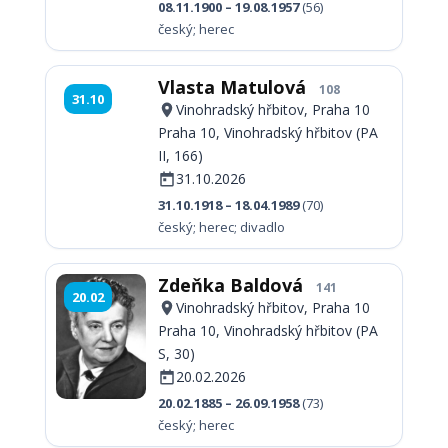
08.11.1900 – 19.08.1957
(56)
český; herec
Vlasta Matulová
108
31.10
Vinohradský hřbitov, Praha 10
Praha 10, Vinohradský hřbitov (PA
II, 166)
31.10.2026
31.10.1918 – 18.04.1989
(70)
český; herec; divadlo
Zdeňka Baldová
141
20.02
Vinohradský hřbitov, Praha 10
Praha 10, Vinohradský hřbitov (PA
S, 30)
20.02.2026
20.02.1885 – 26.09.1958
(73)
český; herec