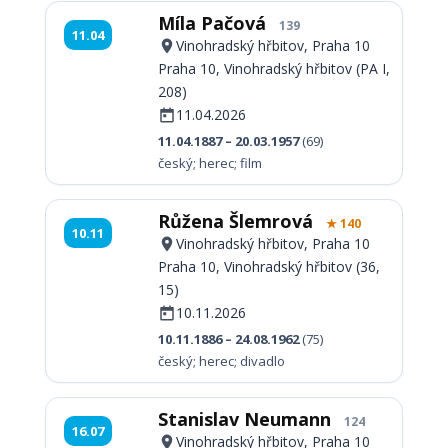
Míla Pačová
139
11.04
Vinohradský hřbitov, Praha 10
Praha 10, Vinohradský hřbitov (PA I,
208)
11.04.2026
11.04.1887 – 20.03.1957
(69)
český; herec; film
Růžena Šlemrová
★ 140
10.11
Vinohradský hřbitov, Praha 10
Praha 10, Vinohradský hřbitov (36,
15)
10.11.2026
10.11.1886 – 24.08.1962
(75)
český; herec; divadlo
Stanislav Neumann
124
16.07
Vinohradský hřbitov, Praha 10