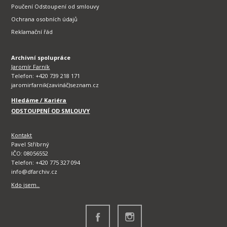
Poučení Odstoupení od smlouvy
Ochrana osobních údajů
Reklamační řád
Archivní spolupráce
Jaromír Farník
Telefon: +420 739 218 171
jaromirfarnik(zavináč)seznam.cz
Hledáme / Kariéra
ODSTOUPENÍ OD SMLOUVY
Kontakt
Pavel Stříbrný
IČO: 08056552
Telefon: +420 775 327 094
info@dfarchiv.cz
Kdo jsem..