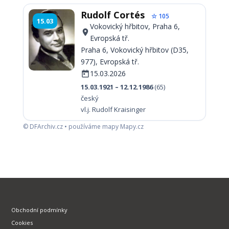
Rudolf Cortés
☆ 105
15.03
Vokovický hřbitov, Praha 6,
Evropská tř.
Praha 6, Vokovický hřbitov (D35,
977), Evropská tř.
15.03.2026
15.03.1921 – 12.12.1986
(65)
český
vl.j. Rudolf Kraisinger
© DFArchiv.cz • používáme mapy Mapy.cz
Obchodní podmínky
Cookies