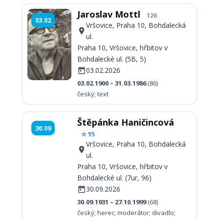
Jaroslav Mottl
126
03.02
Vršovice, Praha 10, Bohdalecká
ul.
Praha 10, Vršovice, hřbitov v
Bohdalecké ul. (5B, 5)
03.02.2026
03.02.1900 – 31.03.1986
(86)
český; text
Štěpánka Haničincová
30.09
☆ 95
Vršovice, Praha 10, Bohdalecká
ul.
Praha 10, Vršovice, hřbitov v
Bohdalecké ul. (7ur, 96)
30.09.2026
30.09.1931 – 27.10.1999
(68)
český; herec; moderátor; divadlo;