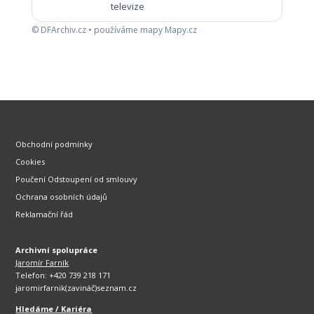
televize
© DFArchiv.cz • používáme mapy Mapy.cz
Obchodní podmínky
Cookies
Poučení Odstoupení od smlouvy
Ochrana osobních údajů
Reklamační řád
Archivní spolupráce
Jaromír Farník
Telefon: +420 739 218 171
jaromirfarnik(zavináč)seznam.cz
Hledáme / Kariéra