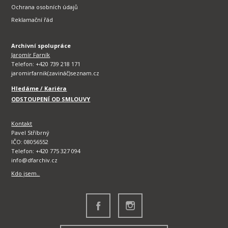
Ochrana osobních údajů
Reklamační řád
Archivní spolupráce
Jaromír Farník
Telefon: +420 739 218 171
jaromirfarnik(zavináč)seznam.cz
Hledáme / Kariéra
ODSTOUPENÍ OD SMLOUVY
Kontakt
Pavel Stříbrný
IČO: 08056552
Telefon: +420 775 327 094
info@dfarchiv.cz
Kdo jsem..