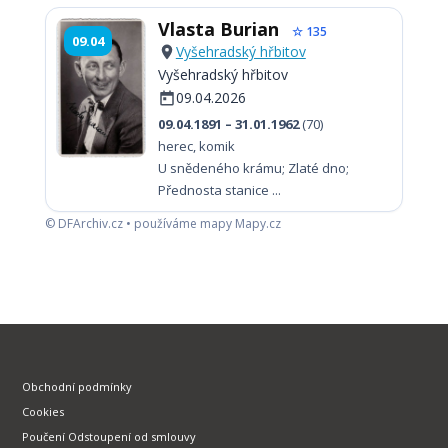
Vlasta Burian
☆ 135
09.04
Vyšehradský hřbitov
Vyšehradský hřbitov
09.04.2026
09.04.1891 – 31.01.1962
(70)
herec, komik
U snědeného krámu; Zlaté dno;
Přednosta stanice ...
© DFArchiv.cz • používáme mapy Mapy.cz
Obchodní podmínky
Cookies
Poučení Odstoupení od smlouvy