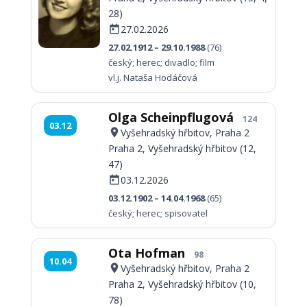
28)
27.02.2026
27.02.1912 – 29.10.1988
(76)
český; herec; divadlo; film
vl.j. Nataša Hodáčová
Olga Scheinpflugová
124
03.12
Vyšehradský hřbitov, Praha 2
Praha 2, Vyšehradský hřbitov (12,
47)
03.12.2026
03.12.1902 – 14.04.1968
(65)
český; herec; spisovatel
Ota Hofman
98
10.04
Vyšehradský hřbitov, Praha 2
Praha 2, Vyšehradský hřbitov (10,
78)