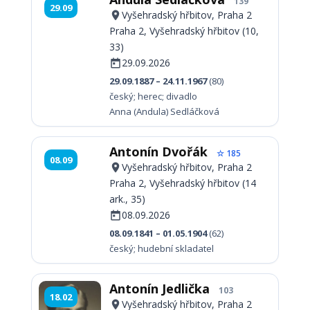
139
29.09
Vyšehradský hřbitov, Praha 2
Praha 2, Vyšehradský hřbitov (10,
33)
29.09.2026
29.09.1887 – 24.11.1967
(80)
český; herec; divadlo
Anna (Andula) Sedláčková
Antonín Dvořák
☆ 185
08.09
Vyšehradský hřbitov, Praha 2
Praha 2, Vyšehradský hřbitov (14
ark., 35)
08.09.2026
08.09.1841 – 01.05.1904
(62)
český; hudební skladatel
Antonín Jedlička
103
18.02
Vyšehradský hřbitov, Praha 2