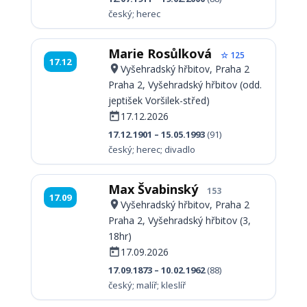
český; herec
Marie Rosůlková
☆ 125
17.12
Vyšehradský hřbitov, Praha 2
Praha 2, Vyšehradský hřbitov (odd.
jeptišek Voršilek-střed)
17.12.2026
17.12.1901 – 15.05.1993
(91)
český; herec; divadlo
Max Švabinský
153
17.09
Vyšehradský hřbitov, Praha 2
Praha 2, Vyšehradský hřbitov (3,
18hr)
17.09.2026
17.09.1873 – 10.02.1962
(88)
český; malíř; kleslíř