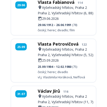
Vlasta Fabianová
114
29.06
Vyšehradský hřbitov, Praha 2
Praha 2, Vyšehradský hřbitov (6, 88)
29.06.2026
29.06.1912 – 26.06.1991
(78)
český; herec; divadlo; film
Vlasta Petrovičová
122
25.09
Vyšehradský hřbitov, Praha 2
Praha 2, Vyšehradský hřbitov (5, 52)
25.09.2026
25.09.1904 – 12.02.1980
(75)
český; herec; divadlo
vl.j. Vlastimila Horáková, Neffová
Václav Jírů
116
31.07
Vyšehradský hřbitov, Praha 2
Praha 2, Vyšehradský hřbitov (11, 7)