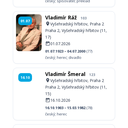
český; spisovatel; překlad
Vladimír Ráž
103
01.07
Vyšehradský hřbitov, Praha 2
Praha 2, Vyšehradský hřbitov (11,
17)
01.07.2026
01.07.1923 – 04.07.2000
(77)
český; herec; divadlo
Vladimír Šmeral
123
16.10
Vyšehradský hřbitov, Praha 2
Praha 2, Vyšehradský hřbitov (11,
15)
16.10.2026
16.10.1903 – 15.03.1982
(78)
český; herec