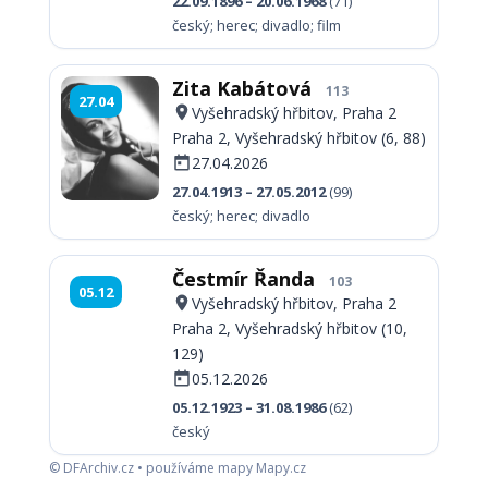
22.09.1896 – 20.06.1968
(71)
český; herec; divadlo; film
Zita Kabátová
113
27.04
Vyšehradský hřbitov, Praha 2
Praha 2, Vyšehradský hřbitov (6, 88)
27.04.2026
27.04.1913 – 27.05.2012
(99)
český; herec; divadlo
Čestmír Řanda
103
05.12
Vyšehradský hřbitov, Praha 2
Praha 2, Vyšehradský hřbitov (10,
129)
05.12.2026
05.12.1923 – 31.08.1986
(62)
český
© DFArchiv.cz • používáme mapy Mapy.cz