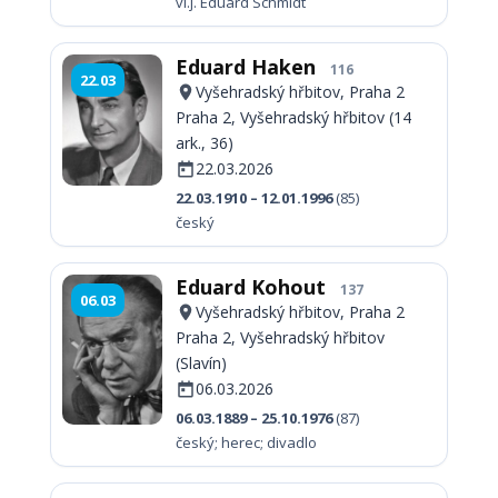
vl.j. Eduard Schmidt
Eduard Haken
116
22.03
Vyšehradský hřbitov, Praha 2
Praha 2, Vyšehradský hřbitov (14
ark., 36)
22.03.2026
22.03.1910 – 12.01.1996
(85)
český
Eduard Kohout
137
06.03
Vyšehradský hřbitov, Praha 2
Praha 2, Vyšehradský hřbitov
(Slavín)
06.03.2026
06.03.1889 – 25.10.1976
(87)
český; herec; divadlo