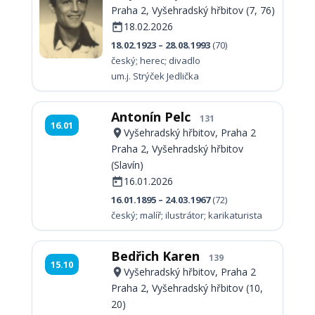
Praha 2, Vyšehradský hřbitov (7, 76)
18.02.2026
18.02.1923 – 28.08.1993
(70)
český; herec; divadlo
um.j. Strýček Jedlička
Antonín Pelc
131
16.01
Vyšehradský hřbitov, Praha 2
Praha 2, Vyšehradský hřbitov
(Slavín)
16.01.2026
16.01.1895 – 24.03.1967
(72)
český; malíř; ilustrátor; karikaturista
Bedřich Karen
139
15.10
Vyšehradský hřbitov, Praha 2
Praha 2, Vyšehradský hřbitov (10,
20)