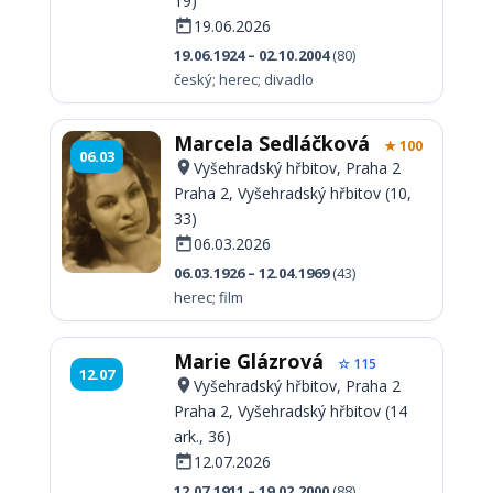
19)
19.06.2026
19.06.1924 – 02.10.2004
(80)
český; herec; divadlo
Marcela Sedláčková
★ 100
06.03
Vyšehradský hřbitov, Praha 2
Praha 2, Vyšehradský hřbitov (10,
33)
06.03.2026
06.03.1926 – 12.04.1969
(43)
herec; film
Marie Glázrová
☆ 115
12.07
Vyšehradský hřbitov, Praha 2
Praha 2, Vyšehradský hřbitov (14
ark., 36)
12.07.2026
12.07.1911 – 19.02.2000
(88)