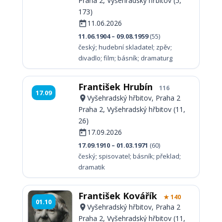
Praha 2, Vyšehradský hřbitov (5,
173)
11.06.2026
11.06.1904 – 09.08.1959
(55)
český; hudební skladatel; zpěv;
divadlo; film; básník; dramaturg
František Hrubín
116
17.09
Vyšehradský hřbitov, Praha 2
Praha 2, Vyšehradský hřbitov (11,
26)
17.09.2026
17.09.1910 – 01.03.1971
(60)
český; spisovatel; básník; překlad;
dramatik
František Kovářík
★ 140
01.10
Vyšehradský hřbitov, Praha 2
Praha 2, Vyšehradský hřbitov (11,