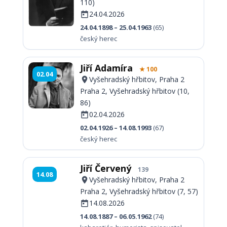
110)
24.04.2026
24.04.1898 – 25.04.1963
(65)
český herec
Jiří Adamíra
★ 100
02.04
Vyšehradský hřbitov, Praha 2
Praha 2, Vyšehradský hřbitov (10,
86)
02.04.2026
02.04.1926 – 14.08.1993
(67)
český herec
Jiří Červený
139
14.08
Vyšehradský hřbitov, Praha 2
Praha 2, Vyšehradský hřbitov (7, 57)
14.08.2026
14.08.1887 – 06.05.1962
(74)