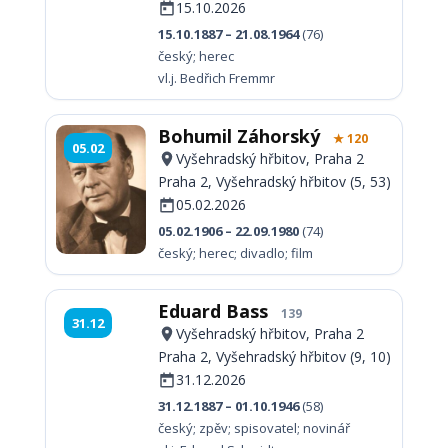
15.10.2026
15.10.1887 – 21.08.1964
(76)
český; herec
vl.j. Bedřich Fremmr
Bohumil Záhorský
★ 120
05.02
Vyšehradský hřbitov, Praha 2
Praha 2, Vyšehradský hřbitov (5, 53)
05.02.2026
05.02.1906 – 22.09.1980
(74)
český; herec; divadlo; film
Eduard Bass
139
31.12
Vyšehradský hřbitov, Praha 2
Praha 2, Vyšehradský hřbitov (9, 10)
31.12.2026
31.12.1887 – 01.10.1946
(58)
český; zpěv; spisovatel; novinář