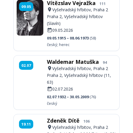
Vítězslav Vejražka
111
09.05
Vyšehradský hřbitov, Praha 2
Praha 2, Vyšehradský hřbitov
(Slavín)
09.05.2026
09.05.1915 – 08.06.1973
(58)
český; herec
Waldemar Matuška
94
02.07
Vyšehradský hřbitov, Praha 2
Praha 2, Vyšehradský hřbitov (11,
63)
02.07.2026
02.07.1932 – 30.05.2009
(76)
český
Zdeněk Dítě
106
19.11
Vyšehradský hřbitov, Praha 2