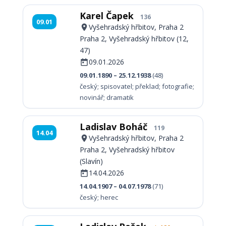
Karel Čapek
136
09.01
Vyšehradský hřbitov, Praha 2
Praha 2, Vyšehradský hřbitov (12,
47)
09.01.2026
09.01.1890 – 25.12.1938
(48)
český; spisovatel; překlad; fotografie;
novinář; dramatik
Ladislav Boháč
119
14.04
Vyšehradský hřbitov, Praha 2
Praha 2, Vyšehradský hřbitov
(Slavín)
14.04.2026
14.04.1907 – 04.07.1978
(71)
český; herec