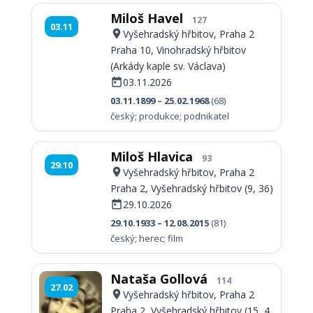
Miloš Havel
127
03.11
Vyšehradský hřbitov, Praha 2
Praha 10, Vinohradský hřbitov
(Arkády kaple sv. Václava)
03.11.2026
03.11.1899 – 25.02.1968
(68)
český; produkce; podnikatel
Miloš Hlavica
93
29.10
Vyšehradský hřbitov, Praha 2
Praha 2, Vyšehradský hřbitov (9, 36)
29.10.2026
29.10.1933 – 12.08.2015
(81)
český; herec; film
Nataša Gollová
114
27.02
Vyšehradský hřbitov, Praha 2
Praha 2, Vyšehradský hřbitov (15, 4,