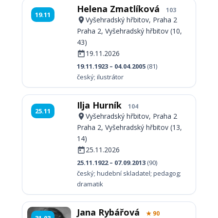
Helena Zmatlíková
103
19.11
Vyšehradský hřbitov, Praha 2
Praha 2, Vyšehradský hřbitov (10,
43)
19.11.2026
19.11.1923 – 04.04.2005
(81)
český; ilustrátor
Ilja Hurník
104
25.11
Vyšehradský hřbitov, Praha 2
Praha 2, Vyšehradský hřbitov (13,
14)
25.11.2026
25.11.1922 – 07.09.2013
(90)
český; hudební skladatel; pedagog;
dramatik
Jana Rybářová
★ 90