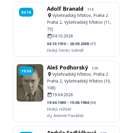
Adolf Branald
116
04.10
Vyšehradský hřbitov, Praha 2
Praha 2, Vyšehradský hřbitov (11,
73)
04.10.2026
04.10.1910 – 28.09.2008
(97)
český; herec; scénář
Aleš Podhorský
126
19.04
Vyšehradský hřbitov, Praha 2
Praha 2, Vyšehradský hřbitov (10,
108)
19.04.2026
19.04.1900 – 19.08.1964
(64)
český; režisér
vl.j. Antonín Pasáček
Andula Sedláčková