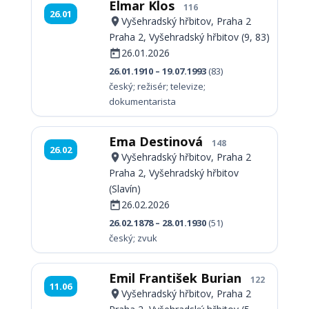
Elmar Klos
116
26.01
Vyšehradský hřbitov, Praha 2
Praha 2, Vyšehradský hřbitov (9, 83)
26.01.2026
26.01.1910 – 19.07.1993
(83)
český; režisér; televize;
dokumentarista
Ema Destinová
148
26.02
Vyšehradský hřbitov, Praha 2
Praha 2, Vyšehradský hřbitov
(Slavín)
26.02.2026
26.02.1878 – 28.01.1930
(51)
český; zvuk
Emil František Burian
122
11.06
Vyšehradský hřbitov, Praha 2