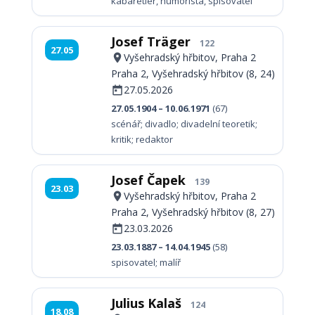
kabaretiér, humorista, spisovatel
Josef Träger
122
27.05
Vyšehradský hřbitov, Praha 2
Praha 2, Vyšehradský hřbitov (8, 24)
27.05.2026
27.05.1904 – 10.06.1971
(67)
scénář; divadlo; divadelní teoretik;
kritik; redaktor
Josef Čapek
139
23.03
Vyšehradský hřbitov, Praha 2
Praha 2, Vyšehradský hřbitov (8, 27)
23.03.2026
23.03.1887 – 14.04.1945
(58)
spisovatel; malíř
Julius Kalaš
124
18.08