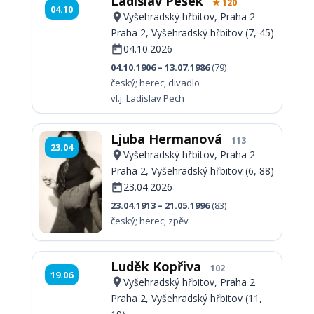
Ladislav Pešek
★ 120
04.10
Vyšehradský hřbitov, Praha 2
Praha 2, Vyšehradský hřbitov (7, 45)
04.10.2026
04.10.1906 – 13.07.1986
(79)
český; herec; divadlo
vl.j. Ladislav Pech
Ljuba Hermanová
113
23.04
Vyšehradský hřbitov, Praha 2
Praha 2, Vyšehradský hřbitov (6, 88)
23.04.2026
23.04.1913 – 21.05.1996
(83)
český; herec; zpěv
Luděk Kopřiva
102
19.06
Vyšehradský hřbitov, Praha 2
Praha 2, Vyšehradský hřbitov (11,