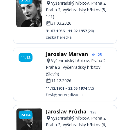
31.03
Vyšehradský hřbitov, Praha 2
Praha 2, Vyšehradský hřbitov (5,
141)
31.03.2026
31.03.1936 – 11.02.1957
(20)
česká herečka
Jaroslav Marvan
☆ 125
11.12
Vyšehradský hřbitov, Praha 2
Praha 2, Vyšehradský hřbitov
(Slavín)
11.12.2026
11.12.1901 – 21.05.1974
(72)
český; herec; divadlo
Jaroslav Průcha
128
24.04
Vyšehradský hřbitov, Praha 2
Praha 2, Vyšehradský hřbitov (6,