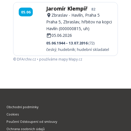
Jaromír Klempíř
82
05.06
Zbraslav - Havlín, Praha 5
Praha 5, Zbraslav, hřbitov na kopci
Havlín (000000815, uh)
05.06.2026
05.06.1944 – 13.07.2016
(72)
český; hudebník; hudební skladatel
© DFArchiv.cz • používáme mapy Mapy.cz
Obchodní podmínky
Cookies
Poučení Odstoupení od smlouvy
Ochrana osobních údajů