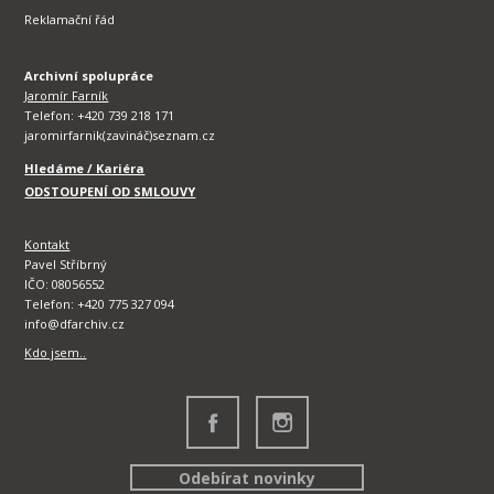
Reklamační řád
Archivní spolupráce
Jaromír Farník
Telefon: +420 739 218 171
jaromirfarnik(zavináč)seznam.cz
Hledáme / Kariéra
ODSTOUPENÍ OD SMLOUVY
Kontakt
Pavel Stříbrný
IČO: 08056552
Telefon: +420 775 327 094
info@dfarchiv.cz
Kdo jsem..
Odebírat novinky