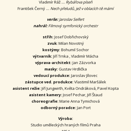
Vladimír Ráž ....
Rybářova píseň
František Černý ....
Nech přeludů, jež v oblacích tě mámí
verše:
Jaroslav Seifert
nahrál:
Filmový symfonický orchestr
střih:
Josef Dobřichovský
zvuk
: Milan Novotný
kostýmy:
Bohumil Sochor
výtvarník:
Jiří Trnka , Vladimír Mácha
výprava-architekt:
Jan Zázvorka
masky:
Gustav Hrdlička
vedoucí produkce:
Jaroslav Jílovec
zástupce ved. produkce:
Vlastimil Maršálek
asistent režie:
Jiří Jungwirth, Květa Ondráková, Pavel Kopta
asistent kamery:
Josef Pechar, Jiří Štaud
choreografie:
Marie Anna Tymichová
odborný poradce:
Jan Port
Výroba:
Studio uměleckých hraných filmů Praha