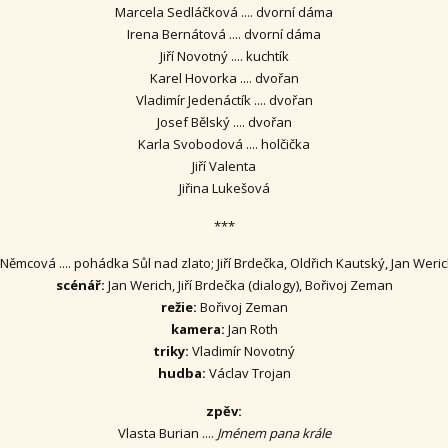
Marcela Sedláčková .... dvorní dáma
Irena Bernátová .... dvorní dáma
Jiří Novotný .... kuchtík
Karel Hovorka .... dvořan
Vladimír Jedenáctík .... dvořan
Josef Bělský .... dvořan
Karla Svobodová .... holčička
Jiří Valenta
Jiřina Lukešová
***
ěmcová .... pohádka Sůl nad zlato; Jiří Brdečka, Oldřich Kautský, Jan Weri
scénář:
Jan Werich, Jiří Brdečka (dialogy), Bořivoj Zeman
režie:
Bořivoj Zeman
kamera:
Jan Roth
triky:
Vladimír Novotný
hudba:
Václav Trojan
zpěv:
Vlasta Burian ....
Jménem pana krále