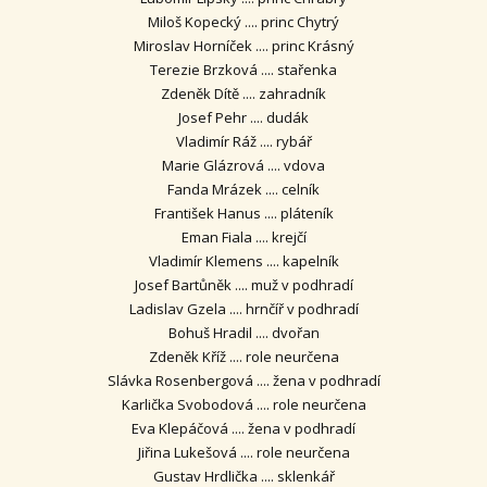
Miloš Kopecký .... princ Chytrý
Miroslav Horníček .... princ Krásný
Terezie Brzková .... stařenka
Zdeněk Dítě .... zahradník
Josef Pehr .... dudák
Vladimír Ráž .... rybář
Marie Glázrová .... vdova
Fanda Mrázek .... celník
František Hanus .... pláteník
Eman Fiala .... krejčí
Vladimír Klemens .... kapelník
Josef Bartůněk .... muž v podhradí
Ladislav Gzela .... hrnčíř v podhradí
Bohuš Hradil .... dvořan
Zdeněk Kříž .... role neurčena
Slávka Rosenbergová .... žena v podhradí
Karlička Svobodová .... role neurčena
Eva Klepáčová .... žena v podhradí
Jiřina Lukešová .... role neurčena
Gustav Hrdlička .... sklenkář