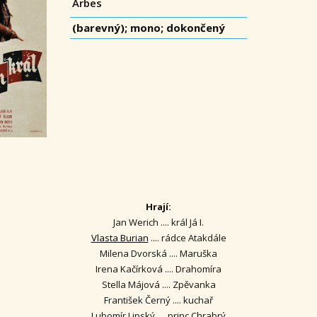
Arbes
(barevný); mono; dokončený
Hrají:
Jan Werich .... král Já I.
Vlasta Burian
.... rádce Atakdále
Milena Dvorská .... Maruška
Irena Kačírková .... Drahomíra
Stella Májová .... Zpěvanka
František Černý .... kuchař
Lubomír Lipský .... princ Chrabrý