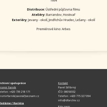
1954
Distribuce:
Ústřední půjčovna filmu
Ateliéry:
Barrandov, Hostivař
Exteriéry:
Jevany - okolí, Jindřichův Hradec, Lešany - okolí
Premiérové kino: Arbes
rchivní spolupráce
Kontakt
aromír Farník
Pavel Stříbrný
elefon: +420 739 218 171
IČO: 08056552
aromirfarnik(zavináč)seznam.cz
Telefon: +420 775 327 094
info@dfarchiv.cz
ledáme / Kariéra
Kdo jsem..