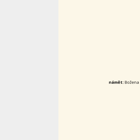
námět:
Božena N