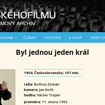
IHOVNA
ČLÁNKY
HISTORIE
E-SHOP
HRBITO
Byl jednou jeden král
1954; Československo; 107 min.
režie:
Bořivoj Zeman
kamera:
Jan Roth
hudba:
Václav Trojan
premiéra:
11. února 1955