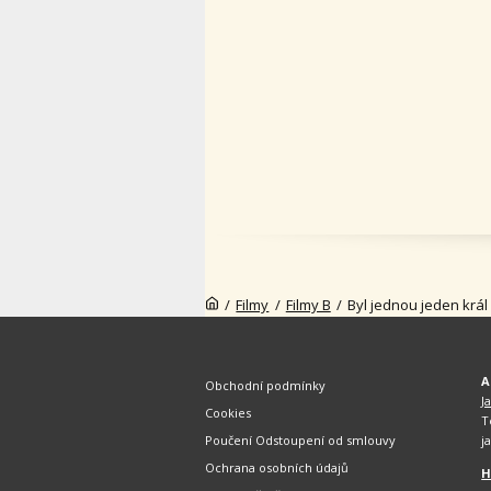
/
Filmy
/
Filmy B
/
Byl jednou jeden král
A
Obchodní podmínky
J
Cookies
T
Poučení Odstoupení od smlouvy
j
Ochrana osobních údajů
H