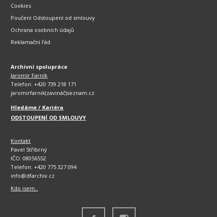
Cookies
Poučení Odstoupení od smlouvy
Ochrana osobních údajů
Reklamační řád
Archivní spolupráce
Jaromír Farník
Telefon: +420 739 218 171
jaromirfarnik(zavináč)seznam.cz
Hledáme / Kariéra
ODSTOUPENÍ OD SMLOUVY
Kontakt
Pavel Stříbrný
IČO: 08056552
Telefon: +420 775 327 094
info@dfarchiv.cz
Kdo jsem..