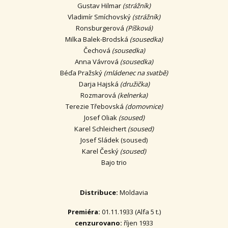
Gustav Hilmar
(strážník)
Vladimír Smíchovský
(strážník)
Ronsburgerová
(Píšková)
Milka Balek-Brodská
(sousedka)
Čechová
(sousedka)
Anna Vávrová
(sousedka)
Béďa Pražský
(mládenec na svatbě)
Darja Hajská
(družička)
Rozmarová
(kelnerka)
Terezie Třebovská
(domovnice)
Josef Oliak
(soused)
Karel Schleichert
(soused)
Josef Sládek (soused)
Karel Český
(soused)
Bajo trio
Distribuce:
Moldavia
Premiéra:
01.11.1933 (Alfa 5 t.)
cenzurovano:
říjen 1933