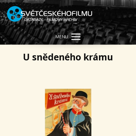
MENU
U snědeného krámu