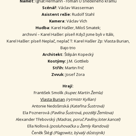
Námět:
Ignát Hermann - román U snědeného krámu
Scénář:
Václav Wasserman
Asistent režie:
Rudolf Stahl
Kamera:
Václav Vích
Hudba:
Karel Hašler, Miloš Smatek;
archivní – Karel Hašler: píseň Když jsme byli v Itálii,
Karel Hašler: píseň Neplač, neplač T: Karel Hašler Zp: Vlasta Burian,
Bajo trio
Architekt:
Štěpán Kopecký
Kostýmy:
J.M. Gottlieb
Střih:
Martin Frič
Zvvuk:
Josef Zora
Hrají:
František Smolík
(kupec Martin Žemla)
Vlasta Burian
(rytmistr Kyllian)
Antonie Nedošinská
(Kateřina Šustrová)
Ela Poznerová
(Pavlína Šustrová, později Žemlova)
Alexander Třebovský
(Madras, poruč.Pavlíny,loter.kancel)
Ella Nollová
(posluhovačka u Žemly Randová)
Čeněk Šlégl
(Plagowitz, bývalý důstojník)