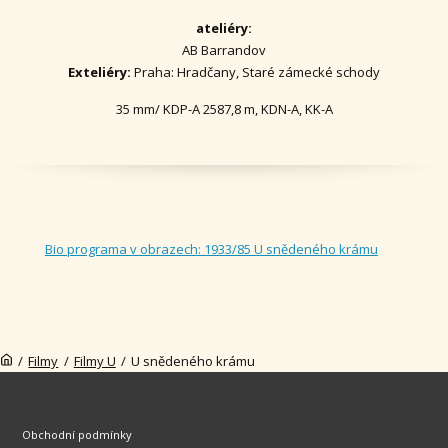
ateliéry:
AB Barrandov
Exteliéry:
Praha: Hradčany, Staré zámecké schody
35 mm/ KDP-A 2587,8 m, KDN-A, KK-A
Bio programa v obrazech: 1933/85 U snědeného krámu
/
Filmy
/
Filmy U
/
U snědeného krámu
Obchodní podmínky