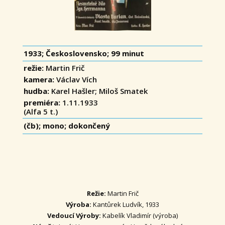
1933; Československo; 99 minut
režie:
Martin Frič
kamera:
Václav Vích
hudba:
Karel Hašler; Miloš Smatek
premiéra:
1.11.1933
(Alfa 5 t.)
(čb); mono; dokončený
Režie:
Martin Frič
Výroba:
Kantůrek Ludvík, 1933
Vedoucí Výroby:
Kabelík Vladimír (výroba)