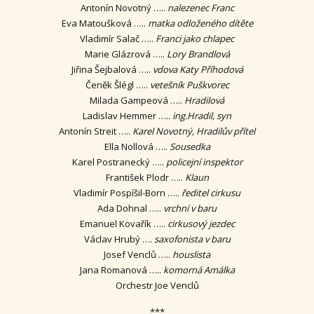
Antonín Novotný …..
nalezenec Franc
Eva Matoušková …..
matka odloženého dítěte
Vladimír Salač …..
Franci jako chlapec
Marie Glázrová …..
Lory Brandlová
Jiřina Šejbalová …..
vdova Katy Příhodová
Čeněk Šlégl …..
vetešník Puškvorec
Milada Gampeová …..
Hradilová
Ladislav Hemmer …..
ing.Hradil, syn
Antonín Streit …..
Karel Novotný, Hradilův přítel
Ella Nollová …..
Sousedka
Karel Postranecký …..
policejní inspektor
František Plodr …..
Klaun
Vladimír Pospíšil-Born …..
ředitel cirkusu
Ada Dohnal …..
vrchní v baru
Emanuel Kovařík …..
cirkusový jezdec
Václav Hrubý ….
saxofonista v baru
Josef Venclů …..
houslista
Jana Romanová …..
komorná Amálka
Orchestr Joe Venclů
***