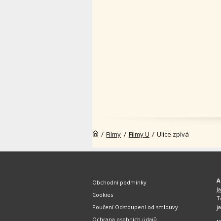
/
Filmy
/
Filmy U
/
Ulice zpívá
A
Obchodní podmínky
J
Cookies
T
Poučení Odstoupení od smlouvy
j
Ochrana osobních údajů