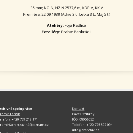
35 mm; NO-N, NZ-N 2537,6 m, KDP-A, KK-A
Premiéra: 22.09.1939 (Adrie 3 t., Letka 3 t., Máj 5 t.)
Ateliéry:
Foja Radlice
Exteliéry:
Praha: Pankrác II
rchivní spolupráce
Kontakt
aromír Farník
Pavel Stříbrný
elefon: +420 739 218 171
IČO: 08056552
aromirfarnik(zavináč)seznam.cz
Telefon: +420 775 327 094
info@dfarchiv.cz