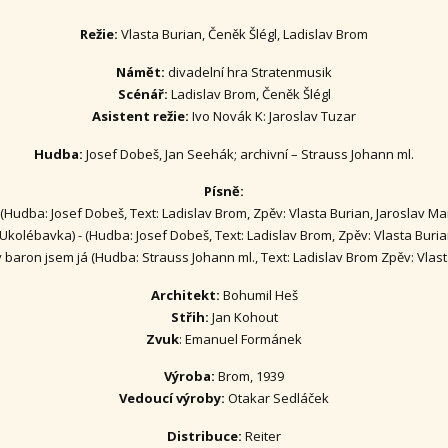
Režie:
Vlasta Burian, Čeněk Šlégl, Ladislav Brom
Námět:
divadelní hra Stratenmusik
Scénář:
Ladislav Brom, Čeněk Šlégl
Asistent režie:
Ivo Novák K: Jaroslav Tuzar
Hudba:
Josef Dobeš, Jan Seehák; archivní – Strauss Johann ml.
Písně:
 - (Hudba: Josef Dobeš, Text: Ladislav Brom, Zpěv: Vlasta Burian, Jaroslav Ma
(Ukolébavka) - (Hudba: Josef Dobeš, Text: Ladislav Brom, Zpěv: Vlasta Buria
 baron jsem já (Hudba: Strauss Johann ml., Text: Ladislav Brom Zpěv: Vlast
Architekt:
Bohumil Heš
Střih:
Jan Kohout
Zvuk
: Emanuel Formánek
Výroba:
Brom, 1939
Vedoucí výroby:
Otakar Sedláček
Distribuce:
Reiter