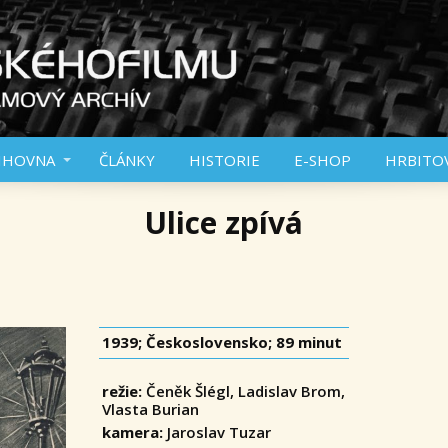
IHOVNA
ČLÁNKY
HISTORIE
E-SHOP
HRBITO
Ulice zpívá
1939; Československo; 89 minut
režie:
Čeněk Šlégl, Ladislav Brom,
Vlasta Burian
kamera:
Jaroslav Tuzar