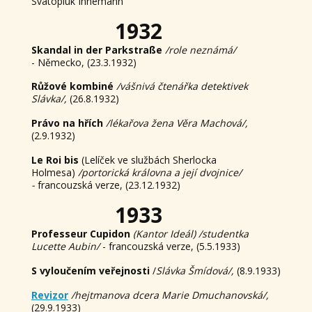
Svatopluk Innemann
1932
Skandal in der Parkstraße
/role neznámá/
- Německo, (23.3.1932)
Růžové kombiné
/vášnivá čtenářka detektivek
Slávka/,
(26.8.1932)
Právo na hřích
/lékařova žena Věra Machová/,
(2.9.1932)
Le Roi bis
(Lelíček ve službách Sherlocka
Holmesa)
/portorická královna a její dvojnice/
-
francouzská verze, (23.12.1932)
1933
Professeur Cupidon
(Kantor Ideál) /studentka
Lucette Aubin/
- francouzská verze, (5.5.1933)
S vyloučením veřejnosti
/
Slávka Šmídová/,
(8.9.1933)
Revizor
/hejtmanova dcera Marie Dmuchanovská/,
(29.9.1933)