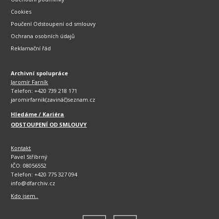
Cookies
Poučení Odstoupení od smlouvy
Ochrana osobních údajů
Reklamační řád
Archivní spolupráce
Jaromír Farník
Telefon: +420 739 218 171
jaromirfarnik(zavináč)seznam.cz
Hledáme / Kariéra
ODSTOUPENÍ OD SMLOUVY
Kontakt
Pavel Stříbrný
IČO: 08056552
Telefon: +420 775 327 094
info@dfarchiv.cz
Kdo jsem..