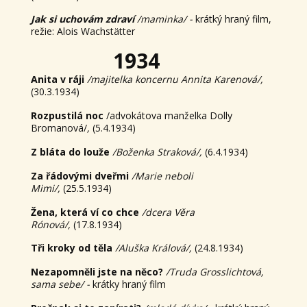
Jak si uchovám zdraví
/maminka/ -
krátký hraný film,
režie: Alois Wachstätter
1934
Anita v ráji
/majitelka koncernu Annita Karenová/,
(30.3.1934)
Rozpustilá noc
/advokátova manželka Dolly
Bromanová/
,
(5.4.1934)
Z bláta do louže
/Boženka Straková/,
(6.4.1934)
Za řádovými dveřmi
/Marie neboli
Mimi/,
(25.5.1934)
Žena, která ví co chce
/dcera Věra
Rónová/,
(17.8.1934)
Tři kroky od těla
/Aluška Králová/,
(24.8.1934)
Nezapomněli jste na něco?
/Truda Grosslichtová,
sama sebe/ -
krátky hraný film