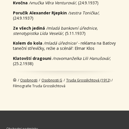
Kvočna
/vnučka Věra Venturová/,
(24.9.1937)
Poručík Alexander Rjepkin
/sestra Tonička/,
(24.9.1937)
Ze všech jediná
/mladá bankovní úřednice,
stenotypistka Lída Veselá/,
(5.11.1937)
Kolem do kola
/mladá úřednice/ -
reklama na Baťovy
taneční střevíčky, režie a scénář: Elmar Klos
Klatovští dragouni
/novomanželka Lili Hanušová/,
(25.2.1938)
/
Osobnosti
/
Osobnosti G
/
Truda Grosslichtová (1912)
/
Filmografie Truda Grosslichtová
Obchodní podmínky