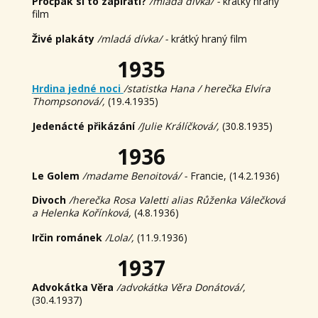
Pročpak si to zapírati?
/mladá dívka/ -
krátký hraný
film
Živé plakáty
/mladá dívka/ -
krátký hraný film
1935
Hrdina jedné noci
/statistka Hana / herečka Elvíra
Thompsonová/,
(19.4.1935)
Jedenácté přikázání
/Julie Králíčková/,
(30.8.1935)
1936
Le Golem
/madame Benoitová/ -
Francie, (14.2.1936)
Divoch
/herečka Rosa Valetti alias Růženka Válečková
a Helenka Kořínková,
(4.8.1936)
Irčin románek
/Lola/,
(11.9.1936)
1937
Advokátka Věra
/advokátka Věra Donátová/,
(30.4.1937)