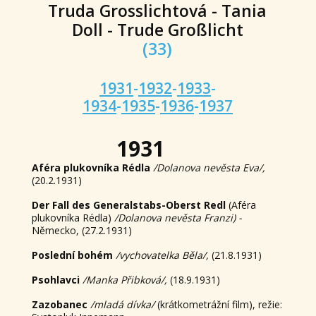
Truda Grosslichtová - Tania
Doll - Trude Großlicht
(33)
1931
-
1932
-
1933
-
1934
-
1935
-
1936
-
1937
1931
Aféra plukovníka Rédla
/Dolanova nevěsta Eva/,
(20.2.1931)
Der Fall des Generalstabs-Oberst Redl
(Aféra
plukovníka Rédla)
/Dolanova nevěsta Franzi) -
Německo, (27.2.1931)
Poslední bohém
/vychovatelka Běla/,
(21.8.1931)
Psohlavci
/Manka Přibková/,
(18.9.1931)
Zazobanec
/mladá dívka/
(krátkometrážní film), režie: