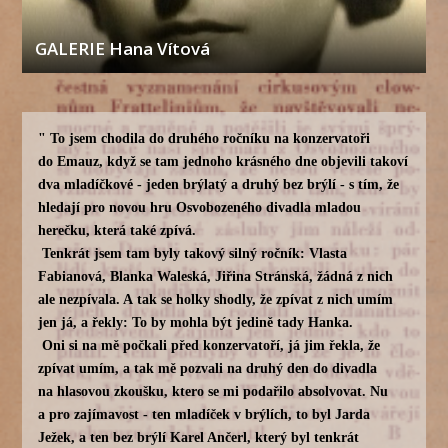
GALERIE Hana Vítová
" To jsem chodila do druhého ročníku na konzervatoři
do Emauz, když se tam jednoho krásného dne objevili takoví
dva mladíčkové - jeden brýlatý a druhý bez brýlí - s tím, že
hledají pro novou hru Osvobozeného divadla mladou
herečku, která také zpívá.
Tenkrát jsem tam byly takový silný ročník: Vlasta
Fabianová, Blanka Waleská, Jiřina Stránská, žádná z nich
ale nezpívala. A tak se holky shodly, že zpívat z nich umím
jen já, a řekly: To by mohla být jedině tady Hanka.
Oni si na mě počkali před konzervatoří, já jim řekla, že
zpívat umím, a tak mě pozvali na druhý den do divadla
na hlasovou zkoušku, ktero se mi podařilo absolvovat. Nu
a pro zajímavost - ten mladíček v brýlích, to byl Jarda
Ježek, a ten bez brýlí Karel Ančerl, který byl tenkrát