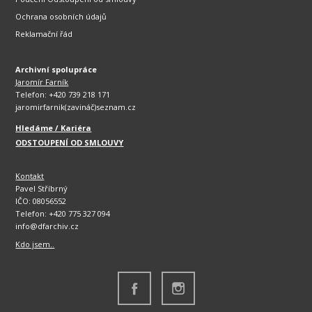
Ochrana osobních údajů
Reklamační řád
Archivní spolupráce
Jaromír Farník
Telefon: +420 739 218 171
jaromirfarnik(zavináč)seznam.cz
Hledáme / Kariéra
ODSTOUPENÍ OD SMLOUVY
Kontakt
Pavel Stříbrný
IČO: 08056552
Telefon: +420 775 327 094
info@dfarchiv.cz
Kdo jsem..