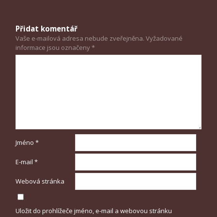
Přidat komentář
Vaše e-mailová adresa nebude zveřejněna.
Vyžadované
informace jsou označeny
*
Jméno
*
E-mail
*
Webová stránka
Uložit do prohlížeče jméno, e-mail a webovou stránku