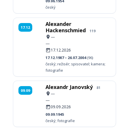
09.06.1954
český
Alexander
17.12
Hackenschmied
119
—
—
17.12.2026
17.12.1907 – 26.07.2004
(96)
český; režisér; spisovatel; kamera;
fotografie
Alexandr Janovský
81
09.09
—
—
09.09.2026
09.09.1945
český; fotografie