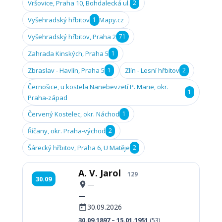
Vršovice, Praha 10, Bohdalecká ul.
2
Vyšehradský hřbitov
1
Mapy.cz
Vyšehradský hřbitov, Praha 2
71
Zahrada Kinských, Praha 5
1
Zbraslav - Havlín, Praha 5
1
Zlín - Lesní hřbitov
2
Černošice, u kostela Nanebevzetí P. Marie, okr.
1
Praha-západ
Červený Kostelec, okr. Náchod
1
Říčany, okr. Praha-východ
2
Šárecký hřbitov, Praha 6, U Matěje
2
A. V. Jarol
129
30.09
—
—
30.09.2026
30.09.1897 – 15.01.1951
(53)