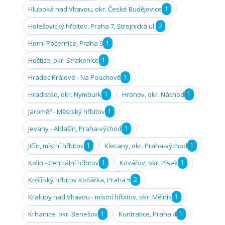
Hluboká nad Vltavou, okr. České Budějovice
1
Holešovický hřbitov, Praha 7, Strojnická ul.
2
Horní Počernice, Praha 9
1
Hoštice, okr. Strakonice
1
Hradec Králové - Na Pouchově
1
Hradistko, okr. Nymburk
1
Hronov, okr. Náchod
1
Jaroměř - Městský hřbitov
1
Jevany - Aldašín, Praha-východ
1
Jičín, místní hřbitov
1
Klecany, okr. Praha-východ
1
Kolín - Centrální hřbitov
1
Kovářov, okr. Písek
1
Košířský hřbitov Kotlářka, Praha 5
2
Kralupy nad Vltavou - místní hřbitov, okr. Mělník
1
Krhanice, okr. Benešov
1
Kuntratice, Praha 4
1