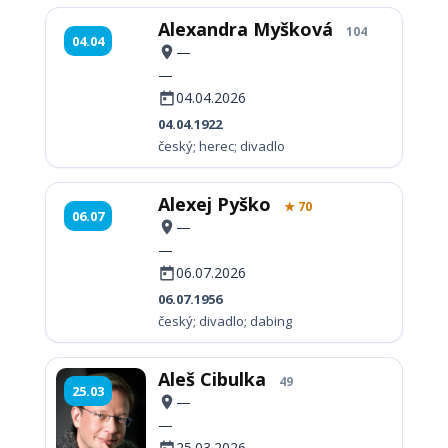
Alexandra Myšková
104
04.04
—
—
04.04.2026
04.04.1922
český; herec; divadlo
Alexej Pyško
★ 70
06.07
—
—
06.07.2026
06.07.1956
český; divadlo; dabing
Aleš Cibulka
49
25.03
—
—
25.03.2026