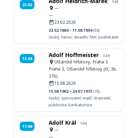
Adolf Heidrich-Marek
142
23.02
—
—
23.02.2026
23.02.1884 – 11.08.1934
(50)
český; herec; divadlo; film; podnikatel
Adolf Hoffmeister
124
15.08
Olšanské hřbitovy, Praha 3
Praha 3, Olšanské hřbitovy (IX, 3b,
376)
15.08.2026
15.08.1902 – 24.07.1973
(70)
český; spisovatel; malíř; dramatik;
publicista; karikaturista
Adolf Král
104
17.06
—
—