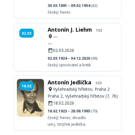
30.03.1891 – 09.02.1954
(62)
český; herec
Antonín J. Liehm
102
02.03
—
—
02.03.2026
02.03.1924 – 04.12.2020
(96)
český spisovatel a kritik
Antonín Jedlička
103
18.02
Vyšehradský hřbitov, Praha 2
Praha 2, Vyšehradský hřbitov (7, 76)
18.02.2026
18.02.1923 – 28.08.1993
(70)
český; herec; divadlo
um.j. Strýček Jedlička