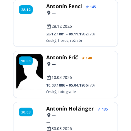
Antonín Fencl
☆ 145
28.12
—
—
28.12.2026
28.12.1881 – 09.11.1952
(70)
český; herec; režisér
Antonín Frič
★ 140
10.03
—
—
10.03.2026
10.03.1886 – 05.04.1956
(70)
český; fotografie
Antonín Holzinger
☆ 135
30.03
—
—
30.03.2026