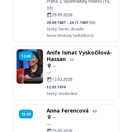
Praha 2, Vyšehradský hřbitov (10,
33)
29.09.2026
29.09.1887 – 24.11.1967
(80)
český; herec; divadlo
Anna (Andula) Sedláčková
Anife Ismat Vyskočilová-
12.03
Hassan
52
—
—
12.03.2026
12.03.1974
český; moderátor
Anna Ferencová
99
25.05
—
—
25.05.2026