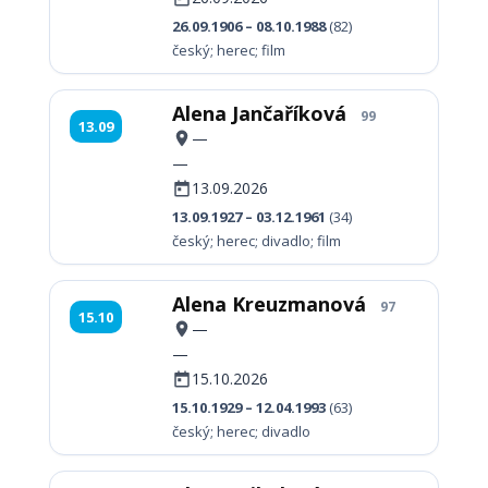
26.09.1906 – 08.10.1988
(82)
český; herec; film
Alena Jančaříková
99
13.09
—
—
13.09.2026
13.09.1927 – 03.12.1961
(34)
český; herec; divadlo; film
Alena Kreuzmanová
97
15.10
—
—
15.10.2026
15.10.1929 – 12.04.1993
(63)
český; herec; divadlo