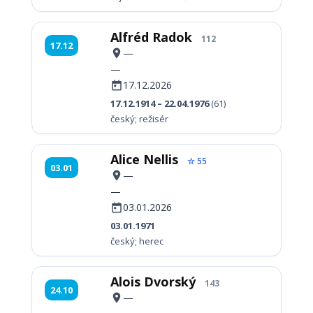
Alfréd Radok
112
17.12
—
—
17.12.2026
17.12.1914 – 22.04.1976
(61)
český; režisér
Alice Nellis
☆ 55
03.01
—
—
03.01.2026
03.01.1971
český; herec
Alois Dvorský
143
24.10
—