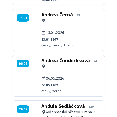
Andrea Černá
49
13.01
—
—
13.01.2026
13.01.1977
český; herec; divadlo
Andrea Čunderlíková
74
06.05
—
—
06.05.2026
06.05.1952
český; herec
Andula Sedláčková
139
29.09
Vyšehradský hřbitov, Praha 2