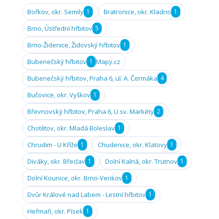
Bořkov, okr. Semily
1
Bratronice, okr. Kladno
1
Brno, Ústřední hřbitov
5
Brno-Židenice, Židovský hřbitov
1
Bubenečský hřbitov
1
Mapy.cz
Bubenečský hřbitov, Praha 6, ul. A. Čermáka
4
Bučovice, okr. Vyškov
1
Břevnovský hřbitov, Praha 6, U sv. Markéty
2
Chotětov, okr. Mladá Boleslav
1
Chrudim - U Kříže
1
Chudenice, okr. Klatovy
1
Diváky, okr. Břeclav
1
Dolní Kalná, okr. Trutnov
1
Dolní Kounice, okr. Brno-Venkov
1
Dvůr Králové nad Labem - Lestní hřbitov
1
Heřmaň, okr. Písek
1