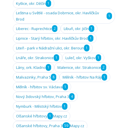
Kytlice, okr. Děčín
1
Leština u Světlé - osada Dobrnice, okr. Havlíčkův
1
Brod
Liberec - Ruprechtice
2
Libuň, okr. Jičín
1
Lipnice - Starý hřbitov, okr. Havlíčkův Brod
1
Liteň - park v Nádražní ulici, okr. Beroun
1
Lnáře, okr. Strakonice
1
Luleč, okr. Vyškov
1
Lány, ork. Kladno
1
Malenice, okr. Strakonice
2
Malvazinky, Praha 5
8
Mělník - hřbitov Na Ráji
1
Mělník - hřbitov sv. Václava
1
Nový židovský hřbitov, Praha 3
4
Nymburk - Městský hřbitov
1
Olšanské hřbitovy
1
Mapy.cz
Olšanské hřbitovy, Praha 3
59
Mapy.cz