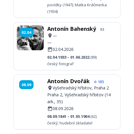
povídky (1947); Matka Kráčmerka
(1934)
Antonín Bahenský
93
02.04
—
—
02.04.2026
02.04.1933 – 01.06.2022
(89)
český fotograf
Antonín Dvořák
☆ 185
08.09
Vyšehradský hřbitov, Praha 2
Praha 2, Vyšehradský hřbitov (14
ark., 35)
08.09.2026
08.09.1841 – 01.05.1904
(62)
český; hudební skladatel