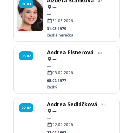
Alžběta Stanková
47
31.03
—
—
31.03.2026
31.03.1979
česká herečka
Andrea Elsnerová
49
05.02
—
—
05.02.2026
05.02.1977
český
Andrea Sedláčková
59
22.02
—
—
22.02.2026
22.02.1967