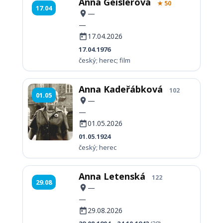
Anna Geislerová
★ 50
17.04
—
—
17.04.2026
17.04.1976
český; herec; film
Anna Kadeřábková
102
01.05
—
—
01.05.2026
01.05.1924
český; herec
Anna Letenská
122
29.08
—
—
29.08.2026