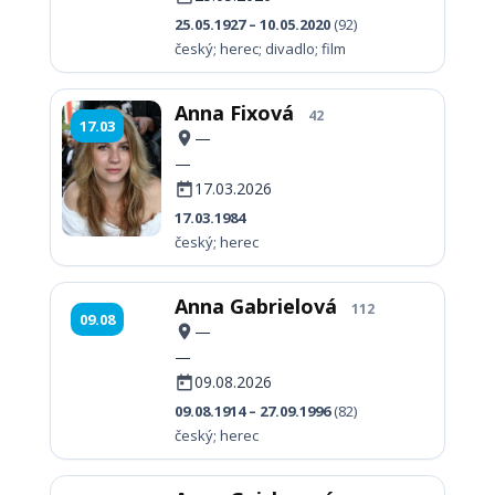
25.05.1927 – 10.05.2020
(92)
český; herec; divadlo; film
Anna Fixová
42
17.03
—
—
17.03.2026
17.03.1984
český; herec
Anna Gabrielová
112
09.08
—
—
09.08.2026
09.08.1914 – 27.09.1996
(82)
český; herec