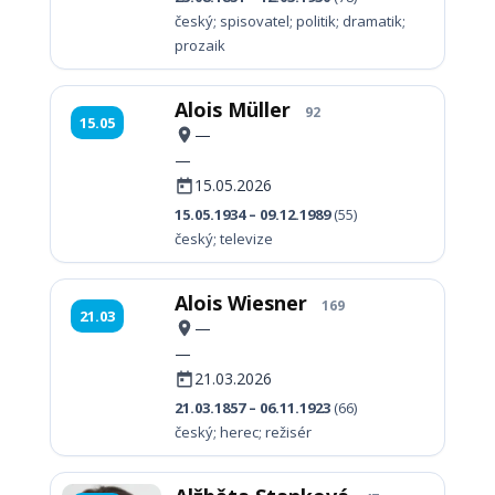
český; spisovatel; politik; dramatik;
prozaik
Alois Müller
92
15.05
—
—
15.05.2026
15.05.1934 – 09.12.1989
(55)
český; televize
Alois Wiesner
169
21.03
—
—
21.03.2026
21.03.1857 – 06.11.1923
(66)
český; herec; režisér