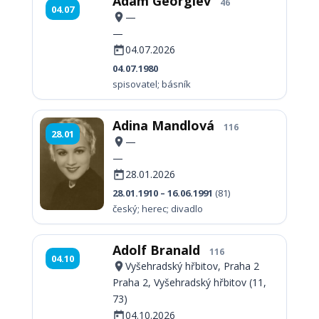
Adam Georgiev
46
04.07
—
—
04.07.2026
04.07.1980
spisovatel; básník
Adina Mandlová
116
28.01
—
—
28.01.2026
28.01.1910 – 16.06.1991
(81)
český; herec; divadlo
Adolf Branald
116
04.10
Vyšehradský hřbitov, Praha 2
Praha 2, Vyšehradský hřbitov (11,
73)
04.10.2026