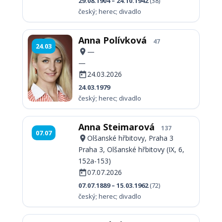
29.08.1904 – 24.10.1942
(38)
český; herec; divadlo
Anna Polívková
47
24.03
—
—
24.03.2026
24.03.1979
český; herec; divadlo
Anna Steimarová
137
07.07
Olšanské hřbitovy, Praha 3
Praha 3, Olšanské hřbitovy (IX, 6,
152a-153)
07.07.2026
07.07.1889 – 15.03.1962
(72)
český; herec; divadlo