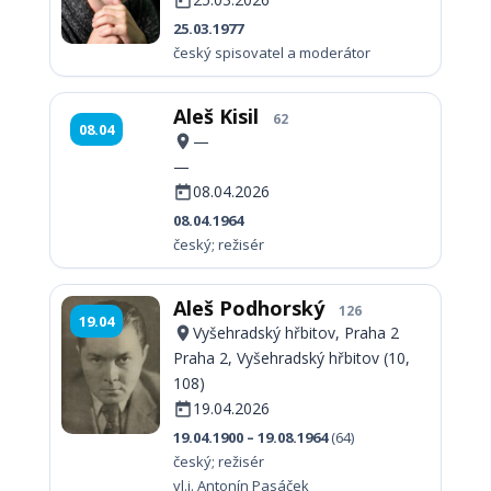
25.03.1977
český spisovatel a moderátor
Aleš Kisil
62
08.04
—
—
08.04.2026
08.04.1964
český; režisér
Aleš Podhorský
126
19.04
Vyšehradský hřbitov, Praha 2
Praha 2, Vyšehradský hřbitov (10,
108)
19.04.2026
19.04.1900 – 19.08.1964
(64)
český; režisér
vl.j. Antonín Pasáček