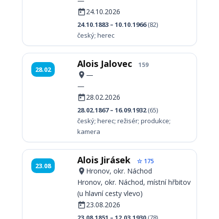
—
24.10.2026
24.10.1883 – 10.10.1966
(82)
český; herec
Alois Jalovec
159
28.02
—
—
28.02.2026
28.02.1867 – 16.09.1932
(65)
český; herec; režisér; produkce;
kamera
Alois Jirásek
☆ 175
23.08
Hronov, okr. Náchod
Hronov, okr. Náchod, místní hřbitov
(u hlavní cesty vlevo)
23.08.2026
23.08.1851 – 12.03.1930
(78)