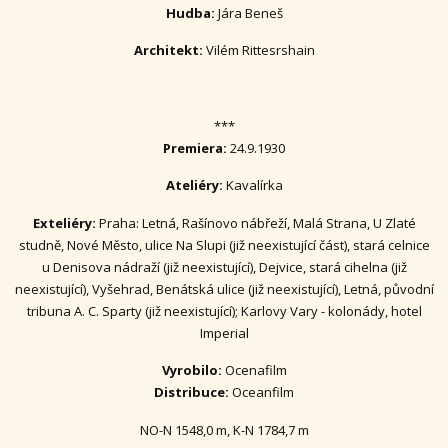
Hudba:
Jára Beneš
Architekt:
Vilém Rittesrshain
***
Premiera:
24.9.1930
Ateliéry:
Kavalírka
Exteliéry:
Praha: Letná, Rašínovo nábřeží, Malá Strana, U Zlaté
studně, Nové Město, ulice Na Slupi (již neexistující část), stará celnice
u Denisova nádraží (již neexistující), Dejvice, stará cihelna (již
neexistující), Vyšehrad, Benátská ulice (již neexistující), Letná, původní
tribuna A. C. Sparty (již neexistující); Karlovy Vary - kolonády, hotel
Imperial
Vyrobilo:
Ocenafilm
Distribuce:
Oceanfilm
NO-N 1548,0 m, K-N 1784,7 m