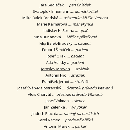
Jára Sedláček ...
. pan Chládek
Svatopluk Innemann ....
domácí učitel
Milka Balek-Brodská ....
asistentka MUDr. Vernera
Marie Kalmarová ....
manekýnka
Ladislav H. Struna ....
apač
Nina Burianová ....
Milčina přítelkyně
Filip Balek-Brodský ....
pacient
Eduard Šimáček ....
pacient
Josef Oliak ....
pacient
Ada Velický ....
pacient
Jaroslav Marvan
....
strážník
Antonín Frič
....
strážník
František Jerhot ....
strážník
Josef Šváb-Malostranský ....
účastník průvodu Vltavanů
Alois Charvát ....
účastník průvodu Vltavanů
Josef Volman ....
slepec
Jan Zelenka ....
výhybkář
Jindřich Plachta ....
raněný na nosítkách
Karel Němec ....
prodavač ořišků
Antonín Marek ....
párkař