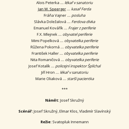
Alois Peterka ....
lékař v sanatoriu
Jan W. Speerger
....
kasař Ferda
Fráňa Vajner ....
posluha
Slávka Doležalová ....
Ferdova dívka
Emanuel Kovářík ....
Frajer z periferie
F.X. Mlejnek ....
obyvatel periferie
Mimi Popelková ....
obyvatelka periferie
Růžena Pokorná ....
obyvatelka periferie
František Haller ....
obyvatelka periferie
Nita Romaničová ....
obyvatelka periferie
Josef Kotalík ....
policejní inspektor Šplíchal
Jiří Hron ....
lékař v sanatoriu
Marie Oliaková ....
starší pacientka
***
Námět:
Josef Skružný
Scénář:
Josef Skružný, Elmar Klos, Vladimír Slavínský
Režie:
Svatopluk Innemann