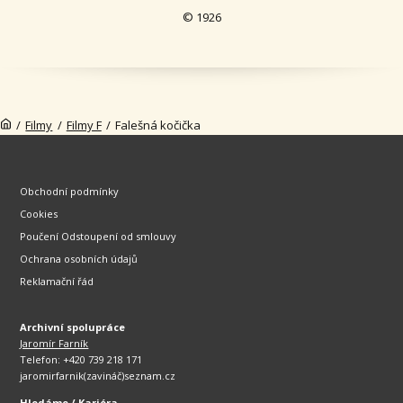
© 1926
/
Filmy
/
Filmy F
/
Falešná kočička
Obchodní podmínky
Cookies
Poučení Odstoupení od smlouvy
Ochrana osobních údajů
Reklamační řád
Archivní spolupráce
Jaromír Farník
Telefon: +420 739 218 171
jaromirfarnik(zavináč)seznam.cz
Hledáme / Kariéra