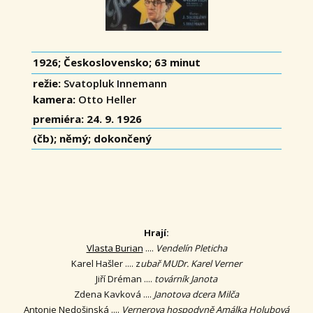
1926; Československo; 63 minut
režie:
Svatopluk Innemann
kamera:
Otto Heller
premiéra: 24. 9. 1926
(čb); němý; dokončený
Hrají:
Vlasta Burian
....
Vendelín Pleticha
Karel Hašler .... z
ubař MUDr. Karel Verner
Jiří Dréman ....
továrník Janota
Zdena Kavková ....
Janotova dcera Milča
Antonie Nedošinská ....
Vernerova hospodyně Amálka Holubová